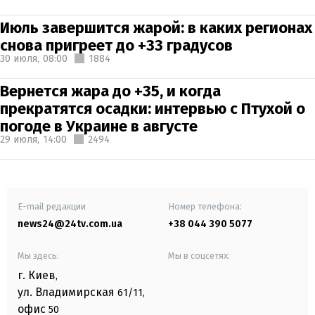
Июль завершится жарой: в каких регионах
снова пригреет до +33 градусов
30 июля,
08:00
1884
Вернется жара до +35, и когда
прекратятся осадки: интервью с Птухой о
погоде в Украине в августе
29 июля,
14:00
2494
E-mail редакции
Номер телефона:
news24@24tv.com.ua
+38 044 390 5077
Мы здесь:
Мы в соцсетях:
г. Киев
,
ул. Владимирская
61/11,
офис
50