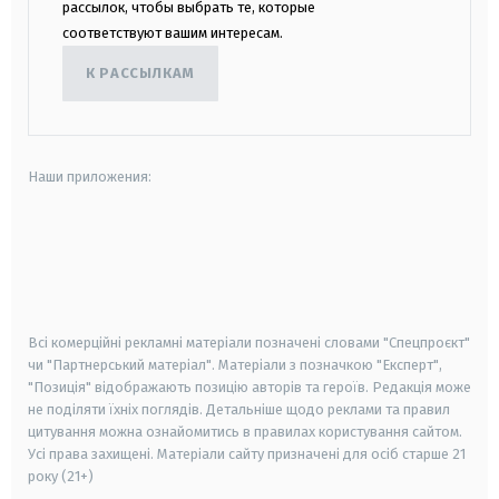
рассылок, чтобы выбрать те, которые
соответствуют вашим интересам.
К РАССЫЛКАМ
Наши приложения:
android
apple
smart tv
samsung smart tv
Всі комерційні рекламні матеріали позначені словами "Спецпроєкт"
чи "Партнерський матеріал". Матеріали з позначкою "Експерт",
"Позиція" відображають позицію авторів та героїв. Редакція може
не поділяти їхніх поглядів. Детальніше щодо реклами та правил
цитування можна ознайомитись в правилах користування сайтом.
Усі права захищені.
Матеріали сайту призначені для осіб старше
21
року (21+)