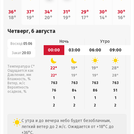
36°
37°
34°
31°
29°
30°
30°
18°
19°
20°
19°
17°
14°
16°
Четверг, 6 августа
Ночь
Утро
Восход:
05:06
00:00
03:00
06:00
09:00
1
Закат:
20:03
Температура С°
22°
19°
19°
28°
Ощущается как
Давление, мм
22°
19°
19°
28°
Влажность, %
763
763
763
763
Ветер, м/с
Вероятность
76
84
86
51
осадков, %
1
1
1
1
2
2
2
2
С утра и до вечера небо будет безоблачным,
легкий ветер до 2 м/с. Ожидается от +18°C до
+36°C.