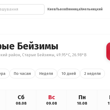
Киев
Львов
Винница
Хмельницкий
рые Бейзимы
кий район, Старые Бейзимы, 49.95°С, 26.98°В
ера
По часам
Неделя
10 дней
2 недели
Сб
Вс
Пн
08.08
09.08
10.08
1