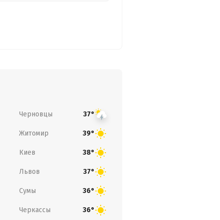
Черновцы
37°
Житомир
39°
Киев
38°
Львов
37°
Сумы
36°
Черкассы
36°