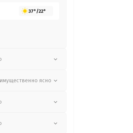
37°
/
22°
о
имущественно ясно
о
о