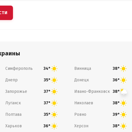
СТИ
краины
Симферополь
Винница
34°
38°
Днепр
Донецк
35°
36°
Запорожье
Ивано-Франковск
37°
38°
Луганск
Николаев
37°
38°
Полтава
Ровно
35°
39°
Харьков
Херсон
36°
38°