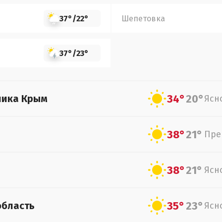
37°
/
22°
Шепетовка
37°
/
23°
34°
20°
лика Крым
Ясн
38°
21°
Пре
38°
21°
Ясн
35°
23°
область
Ясн