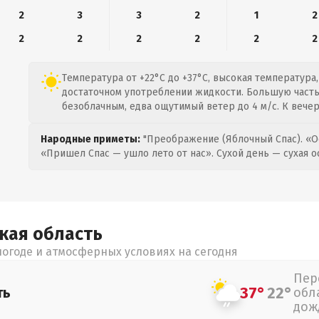
2
3
3
2
1
2
2
2
2
2
2
2
Температура от +22°C до +37°C, высокая температура,
достаточном употреблении жидкости. Большую часть
безоблачным, едва ощутимый ветер до 4 м/с. К вечер
Народные приметы:
"Преображение (Яблочный Спас). «О
«Пришел Спас — ушло лето от нас». Сухой день — сухая о
цкая
область
огоде и атмосферных условиях на сегодня
Пер
37°
22°
ть
обл
дож