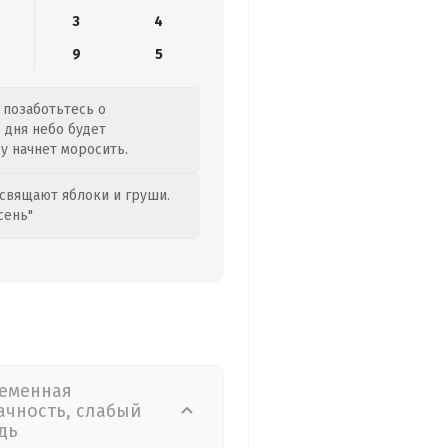
3
4
9
5
 позаботьтесь о
 дня небо будет
у начнет моросить.
свящают яблоки и груши.
сень"
еменная
ачность, слабый
дь