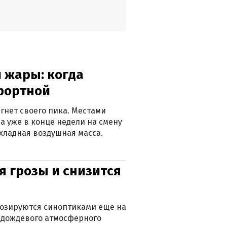
 жары: когда
фортной
гнет своего пика. Местами
 а уже в конце недели на смену
хладная воздушная масса.
я грозы и снизится
нозируются синоптиками еще на
д дождевого атмосферного