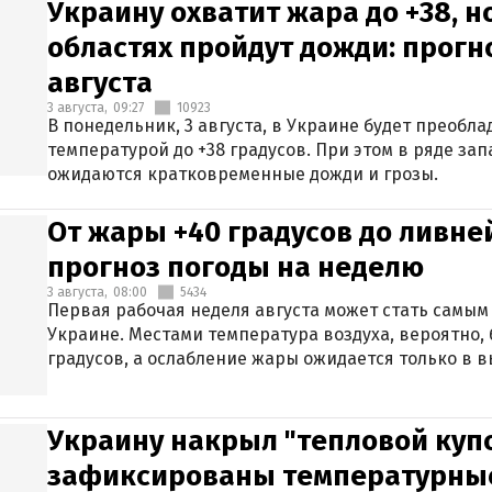
Украину охватит жара до +38, н
областях пройдут дожди: прогн
августа
3 августа,
09:27
10923
В понедельник, 3 августа, в Украине будет преобла
температурой до +38 градусов. При этом в ряде за
ожидаются кратковременные дожди и грозы.
От жары +40 градусов до ливне
прогноз погоды на неделю
3 августа,
08:00
5434
Первая рабочая неделя августа может стать самым
Украине. Местами температура воздуха, вероятно, 
градусов, а ослабление жары ожидается только в 
Украину накрыл "тепловой купо
зафиксированы температурны