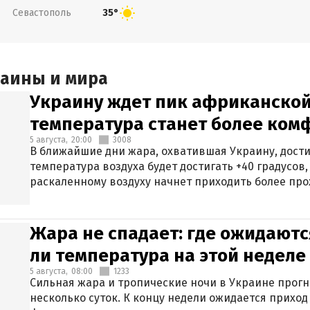
Севастополь
35°
раины и мира
Украину ждет пик африканской
температура станет более ком
5 августа,
20:00
3008
В ближайшие дни жара, охватившая Украину, дости
температура воздуха будет достигать +40 градусов,
раскаленному воздуху начнет приходить более про
Жара не спадает: где ожидаютс
ли температура на этой неделе
5 августа,
08:00
1233
Сильная жара и тропические ночи в Украине прог
несколько суток. К концу недели ожидается прихо