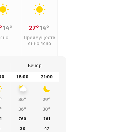
°
14°
27°
14°
Ясно
Преимуществ
енно ясно
Вечер
00
18:00
21:00
°
36°
29°
°
36°
30°
1
760
761
6
28
47