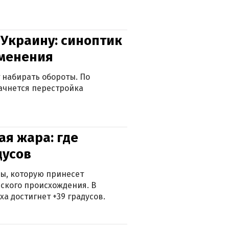
 Украину: синоптик
зменения
 набирать обороты. По
ачнется перестройка
я жара: где
дусов
ры, которую принесет
ского происхождения. В
а достигнет +39 градусов.