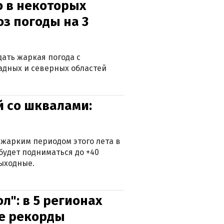
о в некоторых
оз погоды на 3
дать жаркая погода с
падных и северных областей
й со шквалами:
 жарким периодом этого лета в
будет подниматься до +40
выходные.
л": в 5 регионах
е рекорды