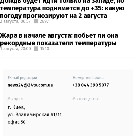
Дождь будет идти только на западе, но
температура поднимется до +35: какую
погоду прогнозируют на 2 августа
2 августа,
06:57
2697
Жара в начале августа: побьет ли она
рекордные показатели температуры
1 августа,
20:00
1540
E-mail редакции
Номер телефона:
news24@24tv.com.ua
+38 044 390 5077
Мы здесь:
Мы в соцсетях:
г. Киев
,
ул. Владимирская
61/11,
офис
50