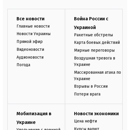
Все новости
Война России с
Главные новости
Украиной
Новости Украины
Ракетные обстрелы
Прямой эфир
Карта боевых действий
Видеоновости
Мирные переговоры
Аудионовости
Воздушная тревога в
Украине
Погода
Массированная атака по
Украине
Взрывы в России
Потери врага
Мобилизация в
Новости экономики
Цена нефти
Украине
Курсы валют
Увольнение с военной