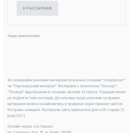
К РАССЫЛКАМ
Наши приложения:
android
apple
smart tv
samsung smart tv
Всі комерційні рекламні матеріали позначені словами "Спецпроєкт"
чи "Партнерський матеріал". Матеріали з позначкою "Експерт",
"Позиція" відображають позицію авторів та героїв. Редакція може
не поділяти їхніх поглядів. Детальніше щодо реклами та правил
цитування можна ознайомитись в правилах користування сайтом.
Усі права захищені.
Матеріали сайту призначені для осіб старше
21
року (21+)
Онлайн-медіа «24 Канал»
пл. Галицька, буд. 15, м. Львів, 79008