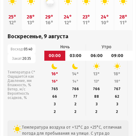
25°
28°
29°
24°
23°
24°
28°
12°
13°
16°
12°
11°
10°
11°
Воскресенье, 9 августа
Ночь
Утро
Восход:
05:40
00:00
03:00
06:00
09:00
1
Закат:
20:35
Температура С°
16°
14°
13°
18°
Ощущается как
Давление, мм
16°
14°
13°
18°
Влажность, %
765
766
766
767
Ветер, м/с
Вероятность
66
77
88
62
осадков, %
3
2
3
3
2
2
2
2
Температура воздуха от +12°C до +25°C, отличная
погода для пребывания на улице. С утра до