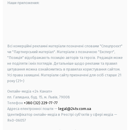
Наши приложения:
android
apple
smart tv
samsung smart tv
Всі комерційні рекламні матеріали позначені словами "Спецпроєкт"
чи "Партнерський матеріал". Матеріали з позначкою "Експерт",
"Позиція" відображають позицію авторів та героїв. Редакція може
не поділяти їхніх поглядів. Детальніше щодо реклами та правил
цитування можна ознайомитись в правилах користування сайтом.
Усі права захищені.
Матеріали сайту призначені для осіб старше
21
року (21+)
Онлайн-медіа «24 Канал»
пл. Галицька, буд. 15, м. Львів, 79008
Телефон
+380 (32) 229-77-77
Адреса електронної пошти —
legal@24tv.com.ua
Ідентифікатор онлайн-медіа в Реєстрі суб'єктів у сфері медіа —
R40-06057