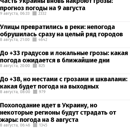
Часть Украины вновь накроют грозы:
прогноз погоды на 9 августа
9 августа,
06:33
2332
Улицы превратились в реки: непогода
обрушилась сразу на целый ряд городов
8 августа,
21:00
4642
До +33 градусов и локальные грозы: какая
погода ожидается в ближайшие дни
8 августа,
20:00
825
До +38, но местами с грозами и шквалами:
какая будет погода на выходных
8 августа,
08:00
979
Похолодание идет в Украину, но
некоторые регионы будут страдать от
жары: погода на 8 августа
8 августа,
06:46
1345