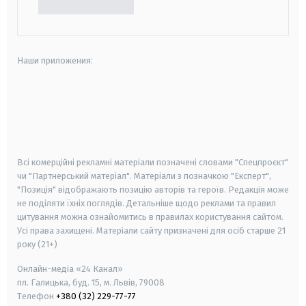
Наши приложения:
android
apple
smart tv
samsung smart tv
Всі комерційні рекламні матеріали позначені словами "Спецпроєкт"
чи "Партнерський матеріал". Матеріали з позначкою "Експерт",
"Позиція" відображають позицію авторів та героїв. Редакція може
не поділяти їхніх поглядів. Детальніше щодо реклами та правил
цитування можна ознайомитись в правилах користування сайтом.
Усі права захищені.
Матеріали сайту призначені для осіб старше
21
року (21+)
Онлайн-медіа «24 Канал»
пл. Галицька, буд. 15, м. Львів, 79008
Телефон
+380 (32) 229-77-77