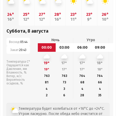
24°
25°
27°
28°
23°
23°
26°
16°
12°
12°
16°
11°
9°
10°
Суббота, 8 августа
Ночь
Утро
Восход:
05:44
00:00
03:00
06:00
09:00
1
Закат:
20:43
Температура С°
19°
17°
17°
18°
Ощущается как
Давление, мм
19°
17°
17°
18°
Влажность, %
763
763
764
764
Ветер, м/с
Вероятность
81
73
68
66
осадков, %
4
3
4
4
2
6
28
35
Температура будет колебаться от +16°C до +24°C.
Утром пасмурно. После обеда небо очистится от