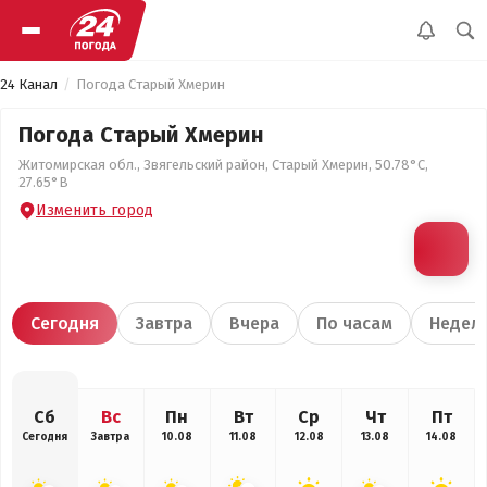
24 Канал
Погода Старый Хмерин
Погода Старый Хмерин
Житомирская обл., Звягельский район, Старый Хмерин, 50.78°С,
27.65°В
Изменить город
Сегодня
Завтра
Вчера
По часам
Недел
Сб
Вс
Пн
Вт
Ср
Чт
Пт
Сегодня
Завтра
10.08
11.08
12.08
13.08
14.08