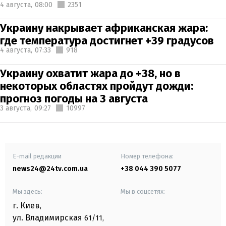
4 августа,
08:00
2351
Украину накрывает африканская жара:
где температура достигнет +39 градусов
4 августа,
07:33
918
Украину охватит жара до +38, но в
некоторых областях пройдут дожди:
прогноз погоды на 3 августа
3 августа,
09:27
10997
E-mail редакции
Номер телефона:
news24@24tv.com.ua
+38 044 390 5077
Мы здесь:
Мы в соцсетях:
г. Киев
,
ул. Владимирская
61/11,