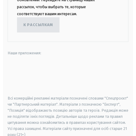
рассылок, чтобы выбрать те, которые
соответствуют вашим интересам.
К РАССЫЛКАМ
Наши приложения:
android
apple
smart tv
samsung smart tv
Всі комерційні рекламні матеріали позначені словами "Спецпроєкт"
чи "Партнерський матеріал". Матеріали з позначкою "Експерт",
"Позиція" відображають позицію авторів та героїв. Редакція може
не поділяти їхніх поглядів. Детальніше щодо реклами та правил
цитування можна ознайомитись в правилах користування сайтом.
Усі права захищені.
Матеріали сайту призначені для осіб старше
21
року (21+)