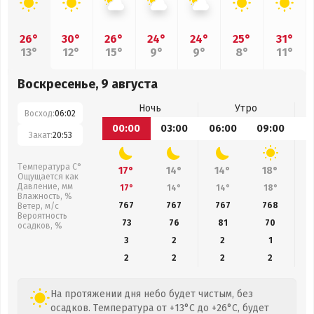
26°
30°
26°
24°
24°
25°
31°
13°
12°
15°
9°
9°
8°
11°
Воскресенье, 9 августа
Ночь
Утро
Восход:
06:02
00:00
03:00
06:00
09:00
1
Закат:
20:53
Температура С°
17°
14°
14°
18°
Ощущается как
Давление, мм
17°
14°
14°
18°
Влажность, %
767
767
767
768
Ветер, м/с
Вероятность
73
76
81
70
осадков, %
3
2
2
1
2
2
2
2
На протяжении дня небо будет чистым, без
осадков. Температура от +13°C до +26°C, будет