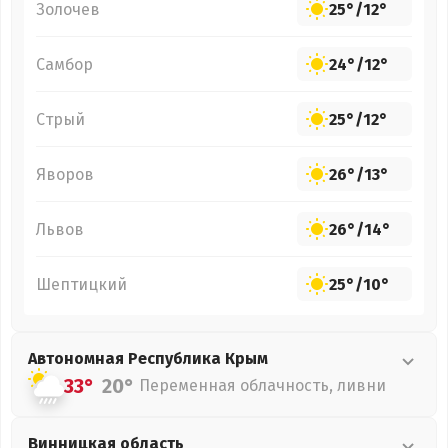
Золочев
25°
/
12°
Самбор
24°
/
12°
Стрый
25°
/
12°
Яворов
26°
/
13°
Львов
26°
/
14°
Шептицкий
25°
/
10°
Автономная Республика Крым
33°
20°
Переменная облачность, ливни
Винницкая
область