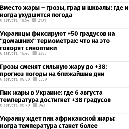
Вместо жары – грозы, град и шквалы: где и
когда ухудшится погода
6 августа,
18:54
2131
Украинцы фиксируют +50 градусов на
"домашних" термометрах: что на это
говорят синоптики
6 августа,
16:46
2383
Грозы сменят сильную жару до +38:
прогноз погоды на ближайшие дни
6 августа,
08:00
3359
Пик жары в Украине: где 6 августа
температура достигнет +38 градусов
6 августа,
06:40
843
Украину ждет пик африканской жары:
когда температура станет более