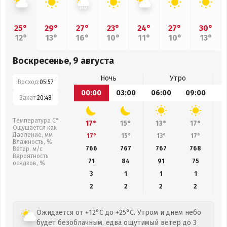
25°
29°
27°
23°
24°
27°
30°
12°
13°
16°
10°
11°
10°
13°
Воскресенье, 9 августа
Ночь
Утро
Восход:
05:57
00:00
03:00
06:00
09:00
1
Закат:
20:48
Температура С°
17°
15°
13°
17°
Ощущается как
Давление, мм
17°
15°
13°
17°
Влажность, %
766
767
767
768
Ветер, м/с
Вероятность
71
84
91
75
осадков, %
3
1
1
1
2
2
2
2
Ожидается от +12°C до +25°C. Утром и днем небо
будет безоблачным, едва ощутимый ветер до 3