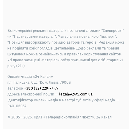
android
apple
smart tv
samsung smart tv
Всі комерційні рекламні матеріали позначені словами "Спецпроєкт"
чи "Партнерський матеріал". Матеріали з позначкою "Експерт",
"Позиція" відображають позицію авторів та героїв. Редакція може
не поділяти їхніх поглядів. Детальніше щодо реклами та правил
цитування можна ознайомитись в правилах користування сайтом.
Усі права захищені.
Матеріали сайту призначені для осіб старше
21
року (21+)
Онлайн-медіа «24 Канал»
пл. Галицька, буд. 15, м. Львів, 79008
Телефон
+380 (32) 229-77-77
Адреса електронної пошти —
legal@24tv.com.ua
Ідентифікатор онлайн-медіа в Реєстрі суб'єктів у сфері медіа —
R40-06057
© 2005—2026,
ПрАТ «Телерадіокомпанія "Люкс"», 24 Канал.