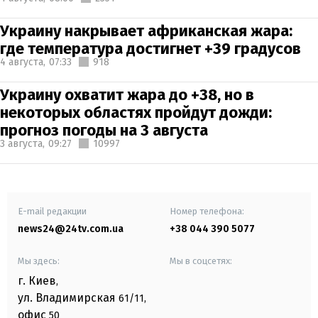
Украину накрывает африканская жара:
где температура достигнет +39 градусов
4 августа,
07:33
918
Украину охватит жара до +38, но в
некоторых областях пройдут дожди:
прогноз погоды на 3 августа
3 августа,
09:27
10997
E-mail редакции
Номер телефона:
news24@24tv.com.ua
+38 044 390 5077
Мы здесь:
Мы в соцсетях:
г. Киев
,
ул. Владимирская
61/11,
офис
50