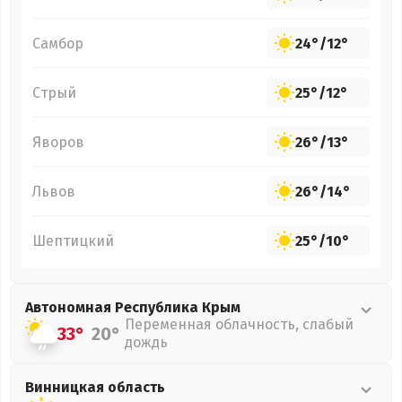
Самбор
24°
/
12°
Стрый
25°
/
12°
Яворов
26°
/
13°
Львов
26°
/
14°
Шептицкий
25°
/
10°
Автономная Республика Крым
Переменная облачность, слабый
33°
20°
дождь
Винницкая
область