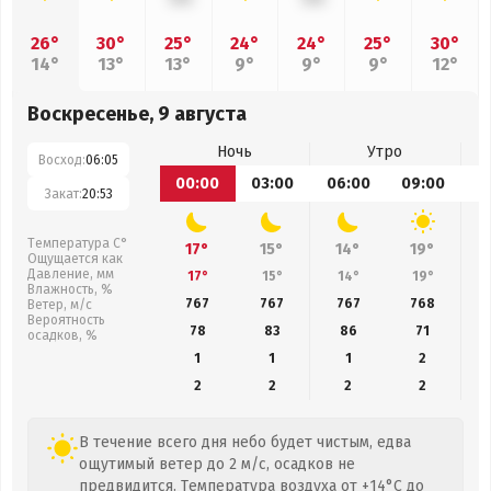
26°
30°
25°
24°
24°
25°
30°
14°
13°
13°
9°
9°
9°
12°
Воскресенье, 9 августа
Ночь
Утро
Восход:
06:05
00:00
03:00
06:00
09:00
1
Закат:
20:53
Температура С°
17°
15°
14°
19°
Ощущается как
Давление, мм
17°
15°
14°
19°
Влажность, %
767
767
767
768
Ветер, м/с
Вероятность
78
83
86
71
осадков, %
1
1
1
2
2
2
2
2
В течение всего дня небо будет чистым, едва
ощутимый ветер до 2 м/с, осадков не
предвидится. Температура воздуха от +14°C до