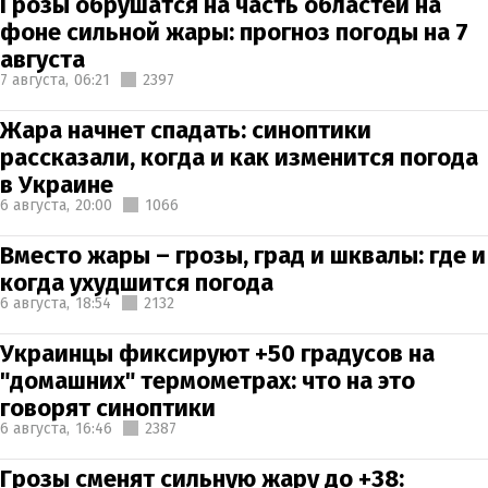
Грозы обрушатся на часть областей на
фоне сильной жары: прогноз погоды на 7
августа
7 августа,
06:21
2397
Жара начнет спадать: синоптики
рассказали, когда и как изменится погода
в Украине
6 августа,
20:00
1066
Вместо жары – грозы, град и шквалы: где и
когда ухудшится погода
6 августа,
18:54
2132
Украинцы фиксируют +50 градусов на
"домашних" термометрах: что на это
говорят синоптики
6 августа,
16:46
2387
Грозы сменят сильную жару до +38: