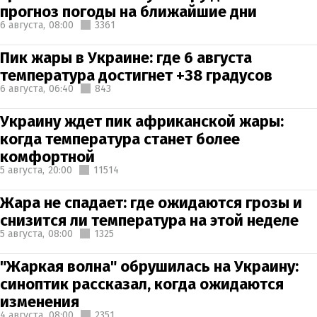
прогноз погоды на ближайшие дни
6 августа,
08:00
3361
Пик жары в Украине: где 6 августа
температура достигнет +38 градусов
6 августа,
06:40
843
Украину ждет пик африканской жары:
когда температура станет более
комфортной
5 августа,
20:00
11514
Жара не спадает: где ожидаются грозы и
снизится ли температура на этой неделе
5 августа,
08:00
1325
"Жаркая волна" обрушилась на Украину:
синоптик рассказал, когда ожидаются
изменения
4 августа,
08:00
2351