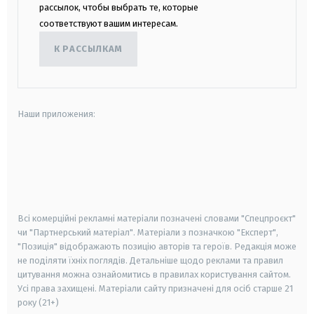
рассылок, чтобы выбрать те, которые
соответствуют вашим интересам.
К РАССЫЛКАМ
Наши приложения:
android
apple
smart tv
samsung smart tv
Всі комерційні рекламні матеріали позначені словами "Спецпроєкт"
чи "Партнерський матеріал". Матеріали з позначкою "Експерт",
"Позиція" відображають позицію авторів та героїв. Редакція може
не поділяти їхніх поглядів. Детальніше щодо реклами та правил
цитування можна ознайомитись в правилах користування сайтом.
Усі права захищені.
Матеріали сайту призначені для осіб старше
21
року (21+)