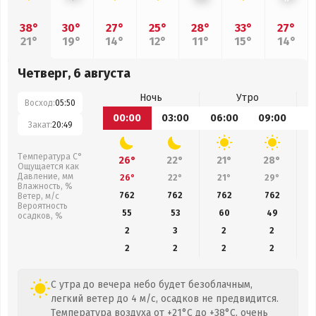
38°
30°
27°
25°
28°
33°
27°
21°
19°
14°
12°
11°
15°
14°
Четверг, 6 августа
Ночь
Утро
Восход:
05:50
00:00
03:00
06:00
09:00
1
Закат:
20:49
Температура С°
26°
22°
21°
28°
Ощущается как
Давление, мм
26°
22°
21°
29°
Влажность, %
762
762
762
762
Ветер, м/с
Вероятность
55
53
60
49
осадков, %
2
3
2
2
2
2
2
2
С утра до вечера небо будет безоблачным,
легкий ветер до 4 м/с, осадков не предвидится.
Температура воздуха от +21°C до +38°C, очень