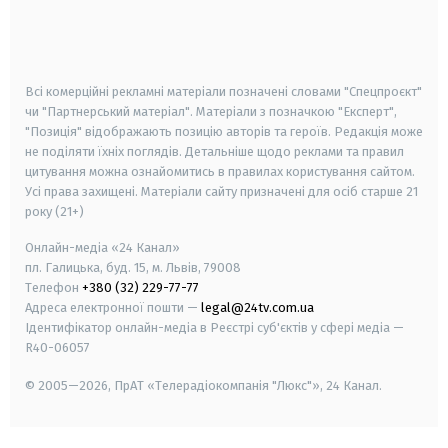
android
apple
smart tv
samsung smart tv
Всі комерційні рекламні матеріали позначені словами "Спецпроєкт"
чи "Партнерський матеріал". Матеріали з позначкою "Експерт",
"Позиція" відображають позицію авторів та героїв. Редакція може
не поділяти їхніх поглядів. Детальніше щодо реклами та правил
цитування можна ознайомитись в правилах користування сайтом.
Усі права захищені.
Матеріали сайту призначені для осіб старше
21
року (21+)
Онлайн-медіа «24 Канал»
пл. Галицька, буд. 15, м. Львів, 79008
Телефон
+380 (32) 229-77-77
Адреса електронної пошти —
legal@24tv.com.ua
Ідентифікатор онлайн-медіа в Реєстрі суб'єктів у сфері медіа —
R40-06057
© 2005—2026,
ПрАТ «Телерадіокомпанія "Люкс"», 24 Канал.