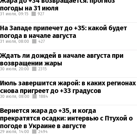
Жара до +34 возвращается: прогноз
погоды на 31 июля
31 июля,
09:15
927
На Западе припечет до +35: какой будет
погода в начале августа
31 июля,
08:00
427
Ждать ли дождей в начале августа при
возвращении жары
30 июля,
20:00
2315
Июль завершится жарой: в каких регионах
снова пригреет до +33 градусов
30 июля,
08:00
1884
Вернется жара до +35, и когда
прекратятся осадки: интервью с Птухой о
погоде в Украине в августе
29 июля,
14:00
2494