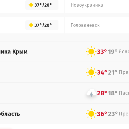
37°
/
20°
Новоукраинка
37°
/
20°
Голованевск
33°
19°
лика Крым
Ясн
34°
21°
Пре
28°
18°
Пас
36°
23°
область
Пре