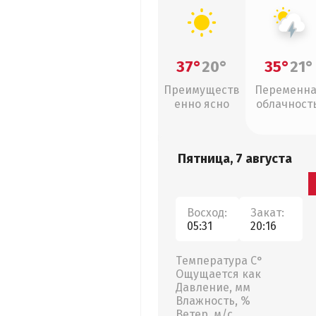
37°
20°
35°
21°
Преимуществ
Переменн
енно ясно
облачность
грозы
Пятница, 7 августа
Восход:
Закат:
05:31
20:16
Температура С°
Ощущается как
Давление, мм
Влажность, %
Ветер, м/с