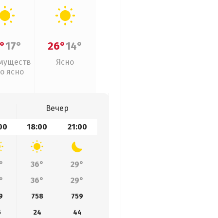
°
17°
26°
14°
муществ
Ясно
о ясно
Вечер
00
18:00
21:00
°
36°
29°
°
36°
29°
9
758
759
5
24
44