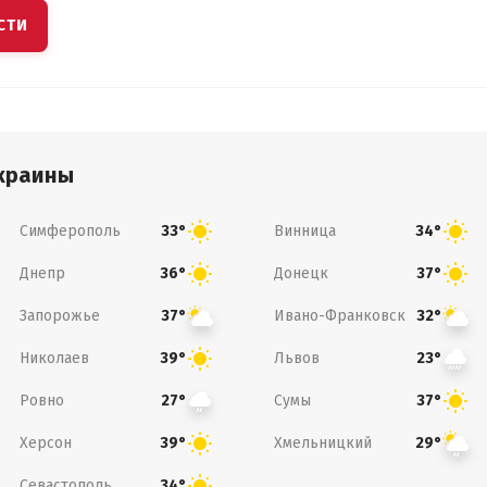
СТИ
краины
Симферополь
Винница
33°
34°
Днепр
Донецк
36°
37°
Запорожье
Ивано-Франковск
37°
32°
Николаев
Львов
39°
23°
Ровно
Сумы
27°
37°
Херсон
Хмельницкий
39°
29°
Севастополь
34°