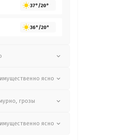
37°
/
20°
36°
/
20°
о
имущественно ясно
мурно, грозы
имущественно ясно