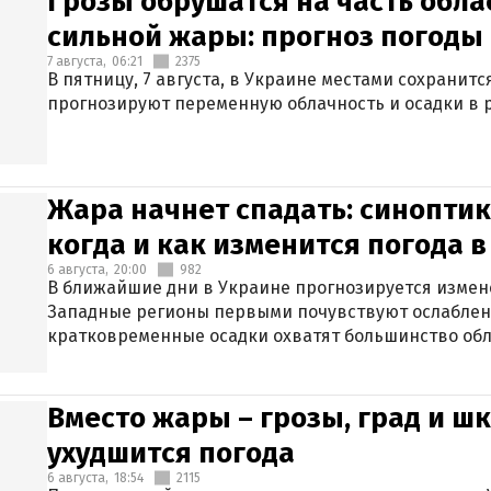
Грозы обрушатся на часть обла
сильной жары: прогноз погоды 
7 августа,
06:21
2375
В пятницу, 7 августа, в Украине местами сохранит
прогнозируют переменную облачность и осадки в р
Жара начнет спадать: синоптик
когда и как изменится погода 
6 августа,
20:00
982
В ближайшие дни в Украине прогнозируется измен
Западные регионы первыми почувствуют ослаблен
кратковременные осадки охватят большинство обл
Вместо жары – грозы, град и шк
ухудшится погода
6 августа,
18:54
2115