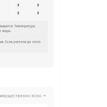
3
2
2
2
двидится. Температура
е воды.
я. Если улетели до этого
имущественно ясно