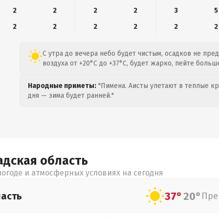
2
2
2
2
3
5
2
2
2
2
2
2
С утра до вечера небо будет чистым, осадков не пре
воздуха от +20°C до +37°C, будет жарко, пейте больш
Народные приметы:
"Пимена. Аисты улетают в теплые кра
дня — зима будет ранней."
адская
область
огоде и атмосферных условиях на сегодня
37°
20°
асть
Пре