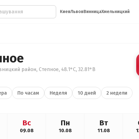
Киев
Львов
Винница
Хмельницкий
пное
ницкий район, Степное, 48.1°С, 32.81°В
ера
По часам
Неделя
10 дней
2 недели
Вс
Пн
Вт
09.08
10.08
11.08
1