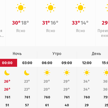
30°
18°
31°
16°
33°
14°
29
ая
Ясно
Ясно
Ясно
Преи
,
енн
Ночь
Утро
День
00:00
03:00
06:00
09:00
12:00
15:
26°
23°
20°
29°
34°
36
26°
23°
20°
29°
34°
36
761
761
760
761
760
75
51
57
61
40
29
2