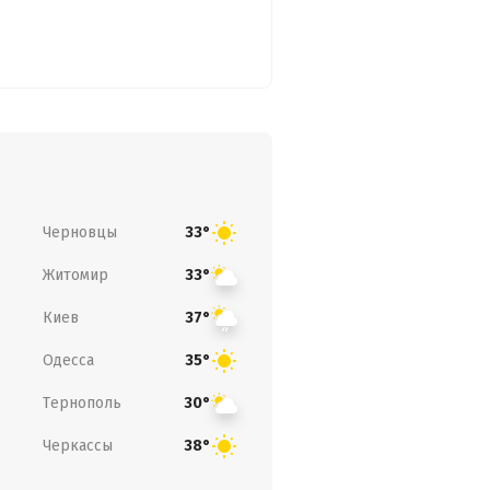
Черновцы
33°
Житомир
33°
Киев
37°
Одесса
35°
Тернополь
30°
Черкассы
38°