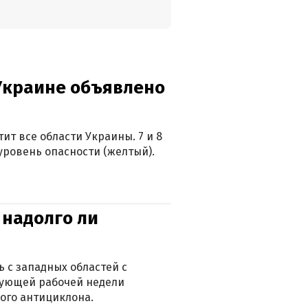
 Украине объявлено
ит все области Украины. 7 и 8
 уровень опасности (желтый).
 надолго ли
 с западных областей с
дующей рабочей недели
ого антициклона.