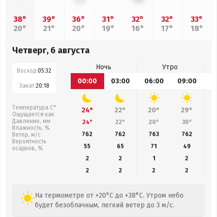
38°
39°
36°
31°
32°
32°
33°
20°
21°
20°
19°
16°
17°
18°
Четверг, 6 августа
Ночь
Утро
Восход:
05:32
00:00
03:00
06:00
09:00
1
Закат:
20:18
Температура С°
24°
22°
20°
29°
Ощущается как
Давление, мм
24°
22°
20°
30°
Влажность, %
762
762
763
762
Ветер, м/с
Вероятность
55
65
71
49
осадков, %
2
2
1
2
2
2
2
2
На термометре от +20°C до +38°C. Утром небо
будет безоблачным, легкий ветер до 3 м/с.