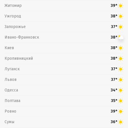
Житомир
39°
Ужгород
38°
Запорожье
37°
Ивано-Франковск
38°
Киев
38°
Кропивницкий
38°
Луганск
37°
Львов
37°
Одесса
34°
Полтава
35°
Ровно
39°
Сумы
36°