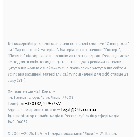
android
apple
smart tv
samsung smart tv
Всі комерційні рекламні матеріали позначені словами "Спецпроєкт"
чи "Партнерський матеріал". Матеріали з позначкою "Експерт",
"Позиція" відображають позицію авторів та героїв. Редакція може
не поділяти їхніх поглядів. Детальніше щодо реклами та правил
цитування можна ознайомитись в правилах користування сайтом.
Усі права захищені.
Матеріали сайту призначені для осіб старше
21
року (21+)
Онлайн-медіа «24 Канал»
пл. Галицька, буд. 15, м. Львів, 79008
Телефон
+380 (32) 229-77-77
Адреса електронної пошти —
legal@24tv.com.ua
Ідентифікатор онлайн-медіа в Реєстрі суб'єктів у сфері медіа —
R40-06057
© 2005—2026,
ПрАТ «Телерадіокомпанія "Люкс"», 24 Канал.