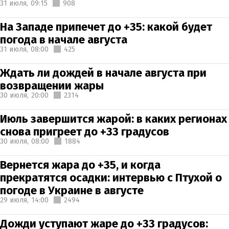
31 июля,
09:15
908
На Западе припечет до +35: какой будет
погода в начале августа
31 июля,
08:00
425
Ждать ли дождей в начале августа при
возвращении жары
30 июля,
20:00
2314
Июль завершится жарой: в каких регионах
снова пригреет до +33 градусов
30 июля,
08:00
1884
Вернется жара до +35, и когда
прекратятся осадки: интервью с Птухой о
погоде в Украине в августе
29 июля,
14:00
2494
Дожди уступают жаре до +33 градусов: