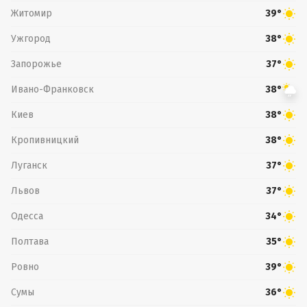
Житомир
39°
Ужгород
38°
Запорожье
37°
Ивано-Франковск
38°
Киев
38°
Кропивницкий
38°
Луганск
37°
Львов
37°
Одесса
34°
Полтава
35°
Ровно
39°
Сумы
36°