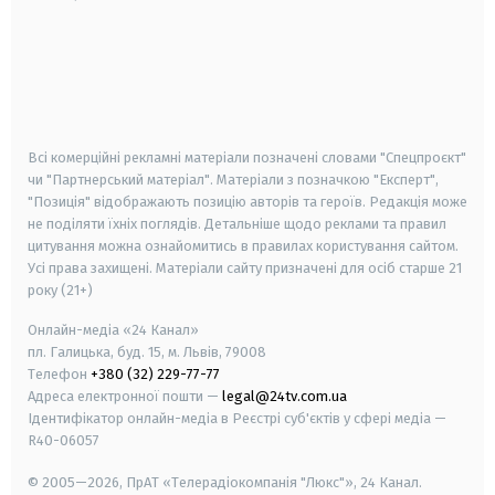
android
apple
smart tv
samsung smart tv
Всі комерційні рекламні матеріали позначені словами "Спецпроєкт"
чи "Партнерський матеріал". Матеріали з позначкою "Експерт",
"Позиція" відображають позицію авторів та героїв. Редакція може
не поділяти їхніх поглядів. Детальніше щодо реклами та правил
цитування можна ознайомитись в правилах користування сайтом.
Усі права захищені.
Матеріали сайту призначені для осіб старше
21
року (21+)
Онлайн-медіа «24 Канал»
пл. Галицька, буд. 15, м. Львів, 79008
Телефон
+380 (32) 229-77-77
Адреса електронної пошти —
legal@24tv.com.ua
Ідентифікатор онлайн-медіа в Реєстрі суб'єктів у сфері медіа —
R40-06057
© 2005—2026,
ПрАТ «Телерадіокомпанія "Люкс"», 24 Канал.