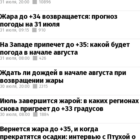
31 июля,
20:00
10896
Жара до +34 возвращается: прогноз
погоды на 31 июля
31 июля,
09:15
910
На Западе припечет до +35: какой будет
погода в начале августа
31 июля,
08:00
426
Ждать ли дождей в начале августа при
возвращении жары
30 июля,
20:00
2315
Июль завершится жарой: в каких регионах
снова пригреет до +33 градусов
30 июля,
08:00
1884
Вернется жара до +35, и когда
прекратятся осадки: интервью с Птухой о