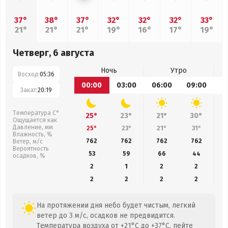
37°
38°
37°
32°
32°
32°
33°
21°
21°
21°
19°
16°
17°
19°
Четверг, 6 августа
Ночь
Утро
Восход:
05:36
00:00
03:00
06:00
09:00
1
Закат:
20:19
Температура С°
25°
23°
21°
30°
Ощущается как
Давление, мм
25°
23°
21°
31°
Влажность, %
762
762
762
762
Ветер, м/с
Вероятность
53
59
66
44
осадков, %
2
1
2
2
2
2
2
2
На протяжении дня небо будет чистым, легкий
ветер до 3 м/с, осадков не предвидится.
Температура воздуха от +21°C до +37°C, пейте