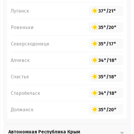
Луганск
37°
/
21°
Ровеньки
35°
/
20°
Северскодонецк
35°
/
17°
Алчевск
34°
/
18°
Счастье
35°
/
18°
Старобельск
34°
/
18°
Должанск
35°
/
20°
Автономная Республика Крым