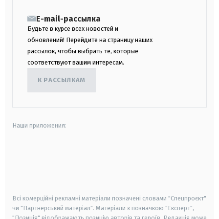
E-mail-рассылка
Будьте в курсе всех новостей и
обновлений! Перейдите на страницу наших
рассылок, чтобы выбрать те, которые
соответствуют вашим интересам.
К РАССЫЛКАМ
Наши приложения:
android
apple
smart tv
samsung smart tv
Всі комерційні рекламні матеріали позначені словами "Спецпроєкт"
чи "Партнерський матеріал". Матеріали з позначкою "Експерт",
"Позиція" відображають позицію авторів та героїв. Редакція може