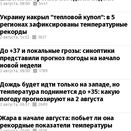
3 августа,
08:00
5441
Украину накрыл "тепловой купол": в 5
регионах зафиксированы температурные
рекорды
2 августа,
14:52
3637
До +37 и локальные грозы: синоптики
представили прогноз погоды на начало
новой недели
2 августа,
08:00
1789
Дождь будет идти только на западе, но
температура поднимется до +35: какую
погоду прогнозируют на 2 августа
2 августа,
06:57
2689
Жара в начале августа: побьет ли она
рекордные показатели температуры
1 августа,
20:00
1538