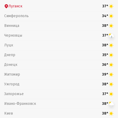
Луганск
37°
Симферополь
34°
Винница
38°
Черновцы
37°
Луцк
38°
Днепр
35°
Донецк
36°
Житомир
39°
Ужгород
38°
Запорожье
37°
Ивано-Франковск
38°
Киев
38°