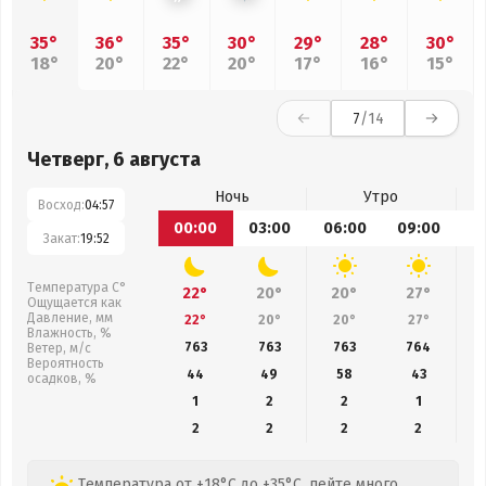
35°
36°
35°
30°
29°
28°
30°
18°
20°
22°
20°
17°
16°
15°
7
/14
Четверг, 6 августа
Ночь
Утро
Восход:
04:57
00:00
03:00
06:00
09:00
1
Закат:
19:52
Температура С°
22°
20°
20°
27°
Ощущается как
Давление, мм
22°
20°
20°
27°
Влажность, %
763
763
763
764
Ветер, м/с
Вероятность
44
49
58
43
осадков, %
1
2
2
1
2
2
2
2
Температура от +18°C до +35°C, пейте много