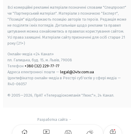
Всі комерційні рекламні матеріали позначені словами "Спецпроєкт"
чи "Партнерський матеріал". Матеріали з позначкою "Експерт",
"Позиція" відображають позицію авторів та героїв. Редакція може
не поділяти їхніх поглядів. Детальніше щодо реклами та правил
цитування можна ознайомитись в правилах користування сайтом.
Усі права захищені.
Матеріали сайту призначені для осіб старше
21
року (21+)
Онлайн-медіа «24 Канал»
пл. Галицька, буд. 15, м. Львів, 79008
Телефон
+380 (32) 229-77-77
Адреса електронної пошти —
legal@24tv.com.ua
Ідентифікатор онлайн-медіа в Реєстрі суб'єктів у сфері медіа —
R40-06057
© 2005—2026,
ПрАТ «Телерадіокомпанія "Люкс"», 24 Канал.
Разработка сайта
-