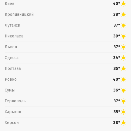
Киев
40°
Кропивницкий
38°
Луганск
37°
Николаев
39°
Львов
37°
Одесса
34°
Полтава
35°
Ровно
40°
Сумы
36°
Тернополь
37°
Харьков
35°
Херсон
38°