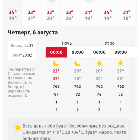
34°
33°
32°
33°
31°
34°
31°
19°
21°
20°
20°
19°
19°
18°
Четверг, 6 августа
Ночь
Утро
Восход:
05:31
00:00
03:00
06:00
09:00
1
Закат:
20:02
Температура С°
22°
20°
20°
27°
Ощущается как
Давление, мм
22°
20°
20°
28°
Влажность, %
762
762
762
762
Ветер, м/с
Вероятность
87
82
74
52
осадков, %
1
1
1
1
2
2
2
2
Весь день небо будет безоблачным, без осадков.
Ожидается от +19°C до +34°C, будет жарко, пейте
больше воды.