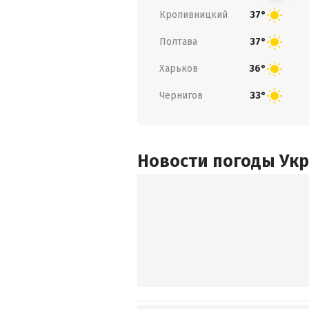
Кропивницкий
37°
Полтава
37°
Харьков
36°
Чернигов
33°
Новости погоды Ук