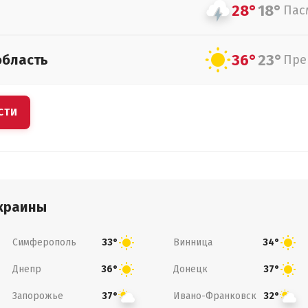
28°
18°
Пас
36°
23°
область
Пре
СТИ
краины
Симферополь
Винница
33°
34°
Днепр
Донецк
36°
37°
Запорожье
Ивано-Франковск
37°
32°