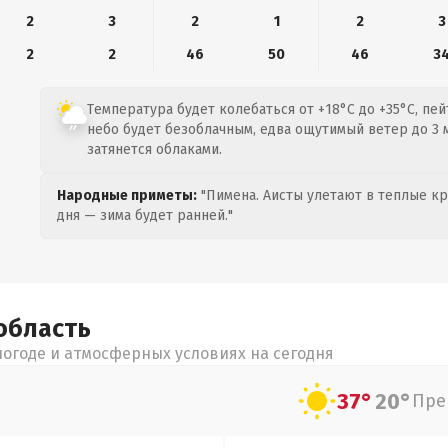
2
3
2
1
2
3
2
2
46
50
46
3
Температура будет колебаться от +18°C до +35°C, пей
небо будет безоблачным, едва ощутимый ветер до 3 м
затянется облаками.
Народные приметы:
"Пимена. Аисты улетают в теплые кра
дня — зима будет ранней."
область
огоде и атмосферных условиях на сегодня
37°
20°
Пре