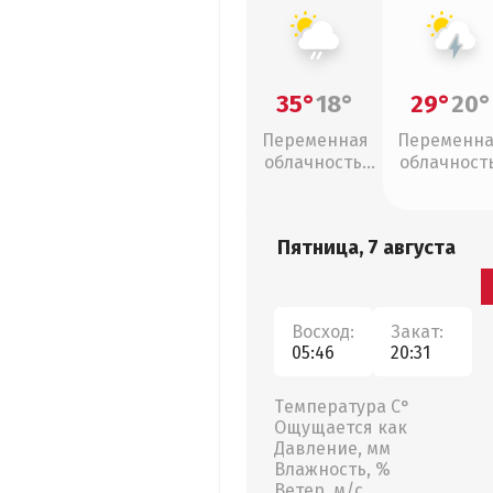
35°
18°
29°
20°
Переменная
Переменн
облачность,
облачность
слабый дождь
грозы
Пятница, 7 августа
Восход:
Закат:
05:46
20:31
Температура С°
Ощущается как
Давление, мм
Влажность, %
Ветер, м/с