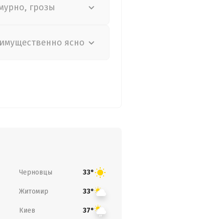
мурно, грозы
имущественно ясно
Черновцы
33°
Житомир
33°
Киев
37°