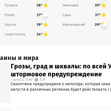
Луганск
Николаев
38°
39°
Ровно
Сумы
27°
37°
Херсон
Хмельницкий
39°
29°
Севастополь
34°
раины и мира
Грозы, град и шквалы: по всей
штормовое предупреждение
7 августа,
21:00
1239
Синоптики предупредили о непогоде, которая охват
августа в различных регионах будет действовать I