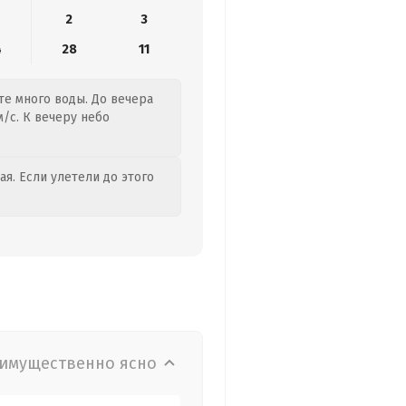
2
3
4
28
11
те много воды. До вечера
/с. К вечеру небо
я. Если улетели до этого
имущественно ясно