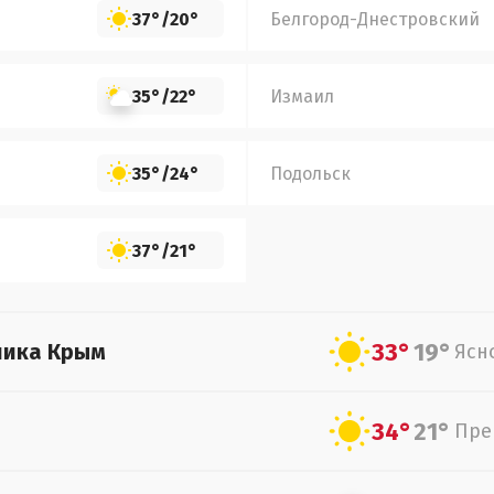
37°
/
20°
Белгород-Днестровский
35°
/
22°
Измаил
35°
/
24°
Подольск
37°
/
21°
33°
19°
лика Крым
Ясн
34°
21°
Пре