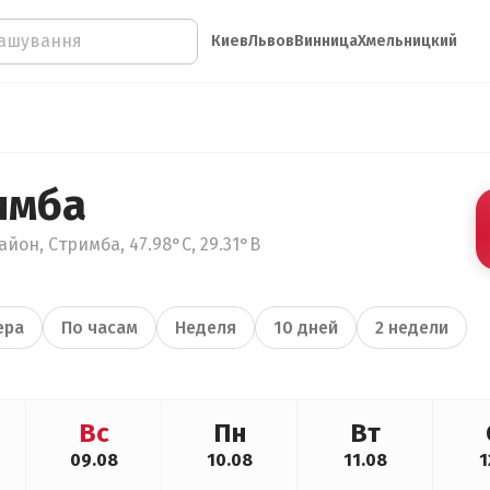
Киев
Львов
Винница
Хмельницкий
имба
йон, Стримба, 47.98°С, 29.31°В
ера
По часам
Неделя
10 дней
2 недели
Вс
Пн
Вт
09.08
10.08
11.08
1