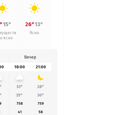
°
15°
26°
13°
муществ
Ясно
о ясно
Вечер
00
18:00
21:00
°
33°
28°
°
35°
30°
9
758
759
1
41
58