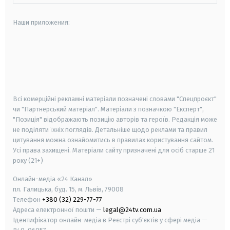
Наши приложения:
android
apple
smart tv
samsung smart tv
Всі комерційні рекламні матеріали позначені словами "Спецпроєкт"
чи "Партнерський матеріал". Матеріали з позначкою "Експерт",
"Позиція" відображають позицію авторів та героїв. Редакція може
не поділяти їхніх поглядів. Детальніше щодо реклами та правил
цитування можна ознайомитись в правилах користування сайтом.
Усі права захищені.
Матеріали сайту призначені для осіб старше
21
року (21+)
Онлайн-медіа «24 Канал»
пл. Галицька, буд. 15, м. Львів, 79008
Телефон
+380 (32) 229-77-77
Адреса електронної пошти —
legal@24tv.com.ua
Ідентифікатор онлайн-медіа в Реєстрі суб'єктів у сфері медіа —