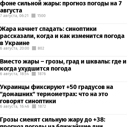
фоне сильной жары: прогноз погоды на 7
августа
7 августа,
06:21
1500
Жара начнет спадать: синоптики
рассказали, когда и как изменится погода
в Украине
6 августа,
20:00
802
Вместо жары – грозы, град и шквалы: где и
когда ухудшится погода
6 августа,
18:54
1876
Украинцы фиксируют +50 градусов на
"домашних" термометрах: что на это
говорят синоптики
6 августа,
16:46
1872
Грозы сменят сильную жару до +38:
прогноз погоды на ближайшие дни