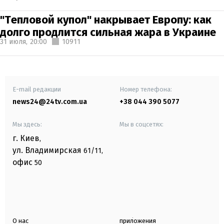
"Тепловой купол" накрывает Европу: как
долго продлится сильная жара в Украине
31 июля,
20:00
10911
E-mail редакции
Номер телефона:
news24@24tv.com.ua
+38 044 390 5077
Мы здесь:
Мы в соцсетях:
г. Киев
,
ул. Владимирская
61/11,
офис
50
О нас
приложения