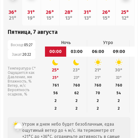
36°
31°
26°
28°
31°
26°
25°
21°
19°
15°
13°
13°
15°
12°
Пятница, 7 августа
Ночь
Утро
Восход:
05:27
00:00
03:00
06:00
09:00
1
Закат:
20:22
Температура С°
25°
23°
21°
30°
Ощущается как
Давление, мм
25°
23°
21°
32°
Влажность, %
761
760
760
760
Ветер, м/с
Вероятность
56
62
70
54
осадков, %
2
2
2
2
2
2
2
2
Утром и днем небо будет безоблачным, едва
ощутимый ветер до 4 м/с. На термометре от
+21°C до +36°C, ограничьте активность в самые