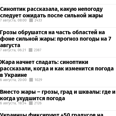
Синоптик рассказала, какую непогоду
следует ожидать после сильной жары
7 августа,
08:00
2433
Грозы обрушатся на часть областей на
фоне сильной жары: прогноз погоды на 7
августа
7 августа,
06:21
2387
Жара начнет спадать: синоптики
рассказали, когда и как изменится погода
в Украине
6 августа,
20:00
1029
Вместо жары – грозы, град и шквалы: где и
когда ухудшится погода
6 августа,
18:54
2126
Украинцы фиксируют +50 градусов на