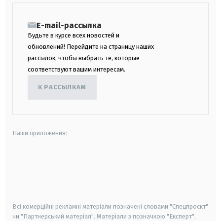
E-mail-рассылка
Будьте в курсе всех новостей и
обновлений! Перейдите на страницу наших
рассылок, чтобы выбрать те, которые
соответствуют вашим интересам.
К РАССЫЛКАМ
Наши приложения:
android
apple
smart tv
samsung smart tv
Всі комерційні рекламні матеріали позначені словами "Спецпроєкт"
чи "Партнерський матеріал". Матеріали з позначкою "Експерт",