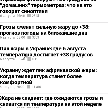
"домашних" термометрах: что на это
говорят синоптики
6 августа,
16:46
2345
Грозы сменят сильную жару до +38:
прогноз погоды на ближайшие дни
6 августа,
08:00
3353
Пик жары в Украине: где 6 августа
температура достигнет +38 градусов
6 августа,
06:40
835
Украину ждет пик африканской жары:
когда температура станет более
комфортной
5 августа,
20:00
11486
Жара не спадает: где ожидаются грозы и
снизится ли температура на этой неделе