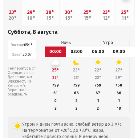
33°
29°
28°
30°
25°
23°
25°
20°
19°
15°
15°
15°
12°
11°
Суббота, 8 августа
Ночь
Утро
Восход:
05:16
00:00
03:00
06:00
09:00
1
Закат:
20:07
Температура С°
25°
23°
22°
27°
Ощущается как
Давление, мм
25°
23°
22°
29°
Влажность, %
759
759
759
760
Ветер, м/с
Вероятность
61
66
67
60
осадков, %
0
2
1
1
2
2
2
18
Утром и днем почти ясно, слабый ветер до 3 м/с.
На термометре от +20°C до +33°C, жара,
избегайте прямого солнца. К вечеру небо