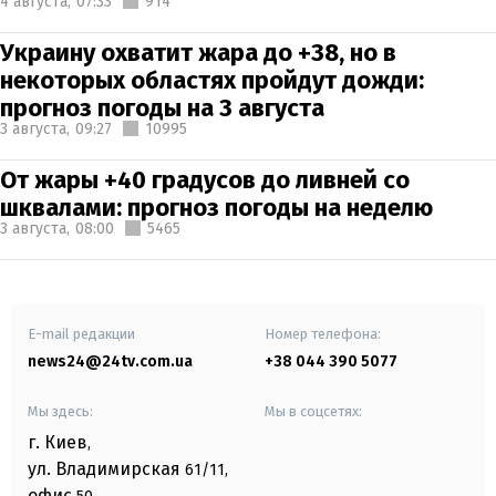
4 августа,
07:33
914
Украину охватит жара до +38, но в
некоторых областях пройдут дожди:
прогноз погоды на 3 августа
3 августа,
09:27
10995
От жары +40 градусов до ливней со
шквалами: прогноз погоды на неделю
3 августа,
08:00
5465
E-mail редакции
Номер телефона:
news24@24tv.com.ua
+38 044 390 5077
Мы здесь:
Мы в соцсетях:
г. Киев
,
ул. Владимирская
61/11,
офис