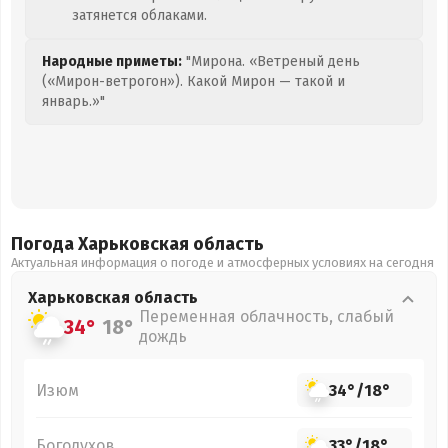
затянется облаками.
Народные приметы:
"Мирона. «Ветреный день
(«Мирон-ветрогон»). Какой Мирон — такой и
январь.»"
Погода Харьковская
область
Актуальная информация о погоде и атмосферных условиях на сегодня
Харьковская
область
Переменная облачность, слабый
34°
18°
дождь
Изюм
34°
/
18°
Богодухов
33°
/
18°