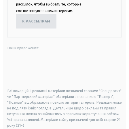
рассылок, чтобы выбрать те, которые
соответствуют вашим интересам.
К РАССЫЛКАМ
Наши приложения:
android
apple
smart tv
samsung smart tv
Всі комерційні рекламні матеріали позначені словами "Спецпроєкт"
чи "Партнерський матеріал". Матеріали з позначкою "Експерт",
"Позиція" відображають позицію авторів та героїв. Редакція може
не поділяти їхніх поглядів. Детальніше щодо реклами та правил
цитування можна ознайомитись в правилах користування сайтом.
Усі права захищені.
Матеріали сайту призначені для осіб старше
21
року (21+)