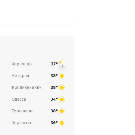
Черновцы
37°
Ужгород
38°
Кропивницкий
38°
Одесса
34°
Тернополь
38°
Черкассы
36°