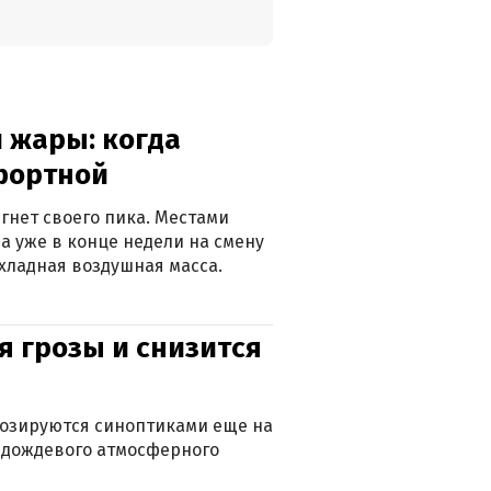
 жары: когда
фортной
гнет своего пика. Местами
 а уже в конце недели на смену
хладная воздушная масса.
я грозы и снизится
нозируются синоптиками еще на
д дождевого атмосферного