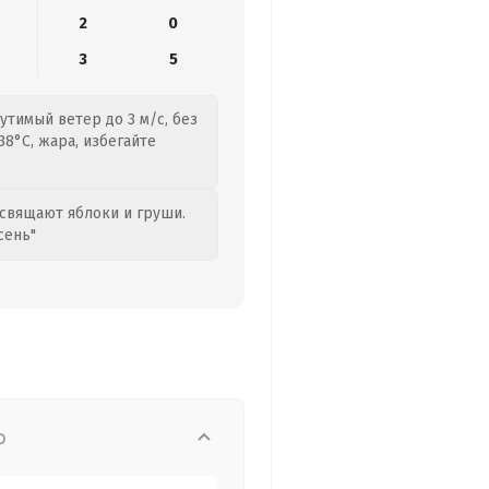
2
0
3
5
утимый ветер до 3 м/с, без
38°C, жара, избегайте
свящают яблоки и груши.
сень"
о