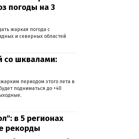
оз погоды на 3
дать жаркая погода с
падных и северных областей
й со шквалами:
 жарким периодом этого лета в
будет подниматься до +40
выходные.
л": в 5 регионах
е рекорды