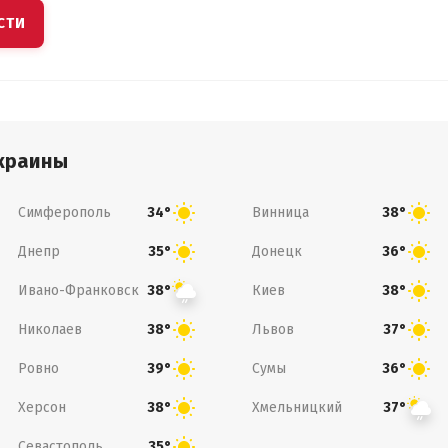
СТИ
краины
Симферополь
Винница
34°
38°
Днепр
Донецк
35°
36°
Ивано-Франковск
Киев
38°
38°
Николаев
Львов
38°
37°
Ровно
Сумы
39°
36°
Херсон
Хмельницкий
38°
37°
Севастополь
35°