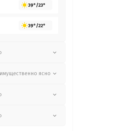
39°
/
23°
39°
/
22°
о
имущественно ясно
о
о