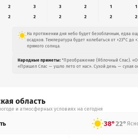
2
3
3
2
1
1
2
2
2
2
2
2
На протяжении дня небо будет безоблачным, едва ощ
осадков. Температура будет колебаться от +23°C до +
прямого солнца.
Народные приметы:
"Преображение (Яблочный Спас). «О
«Пришел Спас — ушло лето от нас». Сухой день — сухая о
ская
область
огоде и атмосферных условиях на сегодня
38°
22°
ть
Ясн