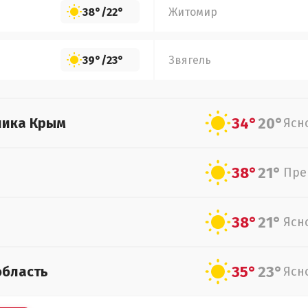
38°
/
22°
Житомир
39°
/
23°
Звягель
34°
20°
лика Крым
Ясн
38°
21°
Пре
38°
21°
Ясн
35°
23°
область
Ясн