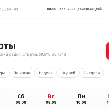
Киев
Львов
Винница
Хмельницкий
рты
ий район, Стырты, 50.5°С, 28.75°В
ера
По часам
Неделя
10 дней
2 недели
Сб
Вс
Пн
08.08
09.08
10.08
1