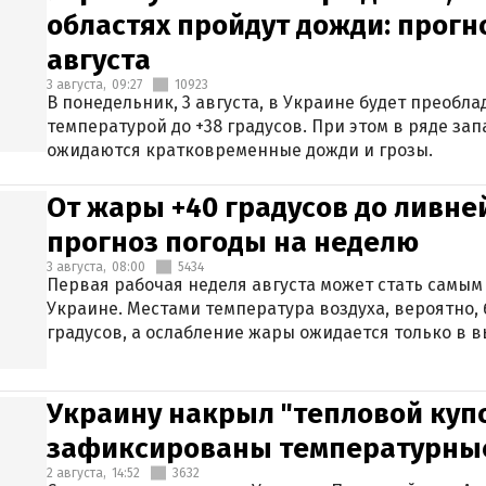
областях пройдут дожди: прогн
августа
3 августа,
09:27
10923
В понедельник, 3 августа, в Украине будет преобла
температурой до +38 градусов. При этом в ряде за
ожидаются кратковременные дожди и грозы.
От жары +40 градусов до ливне
прогноз погоды на неделю
3 августа,
08:00
5434
Первая рабочая неделя августа может стать самым
Украине. Местами температура воздуха, вероятно, 
градусов, а ослабление жары ожидается только в 
Украину накрыл "тепловой купо
зафиксированы температурны
2 августа,
14:52
3632