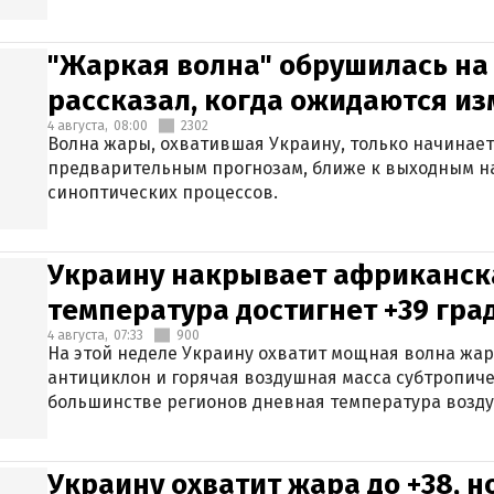
"Жаркая волна" обрушилась на
рассказал, когда ожидаются и
4 августа,
08:00
2302
Волна жары, охватившая Украину, только начинает
предварительным прогнозам, ближе к выходным н
синоптических процессов.
Украину накрывает африканска
температура достигнет +39 гра
4 августа,
07:33
900
На этой неделе Украину охватит мощная волна жа
антициклон и горячая воздушная масса субтропиче
большинстве регионов дневная температура воздух
Украину охватит жара до +38, н