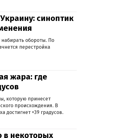
 Украину: синоптик
зменения
 набирать обороты. По
ачнется перестройка
я жара: где
дусов
ры, которую принесет
ского происхождения. В
а достигнет +39 градусов.
о в некоторых