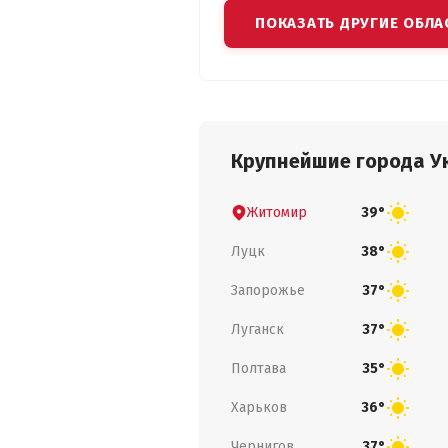
ПОКАЗАТЬ ДРУГИЕ ОБЛА
Крупнейшие города У
Житомир
39°
Луцк
38°
Запорожье
37°
Луганск
37°
Полтава
35°
Харьков
36°
Чернигов
37°