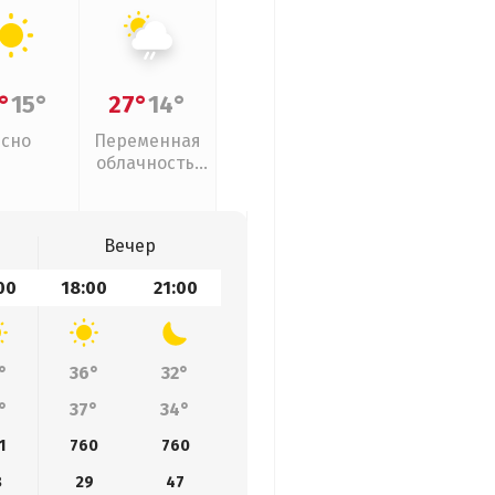
°
15°
27°
14°
Ясно
Переменная
облачность,
слабый дождь
Вечер
00
18:00
21:00
°
36°
32°
°
37°
34°
1
760
760
8
29
47