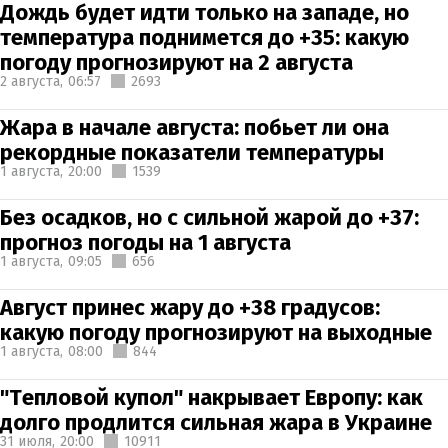
Дождь будет идти только на западе, но
температура поднимется до +35: какую
погоду прогнозируют на 2 августа
2 августа,
06:57
2693
Жара в начале августа: побьет ли она
рекордные показатели температуры
1 августа,
20:00
1539
Без осадков, но с сильной жарой до +37:
прогноз погоды на 1 августа
1 августа,
09:05
656
Август принес жару до +38 градусов:
какую погоду прогнозируют на выходные
1 августа,
08:00
844
"Тепловой купол" накрывает Европу: как
долго продлится сильная жара в Украине
31 июля,
20:00
10911