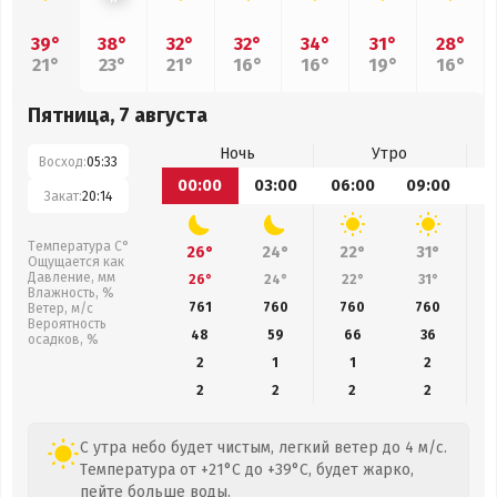
39°
38°
32°
32°
34°
31°
28°
21°
23°
21°
16°
16°
19°
16°
Пятница, 7 августа
Ночь
Утро
Восход:
05:33
00:00
03:00
06:00
09:00
1
Закат:
20:14
Температура С°
26°
24°
22°
31°
Ощущается как
Давление, мм
26°
24°
22°
31°
Влажность, %
761
760
760
760
Ветер, м/с
Вероятность
48
59
66
36
осадков, %
2
1
1
2
2
2
2
2
С утра небо будет чистым, легкий ветер до 4 м/с.
Температура от +21°C до +39°C, будет жарко,
пейте больше воды.