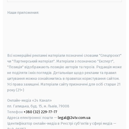
Наши приложения:
android
apple
smart tv
samsung smart tv
Всі комерційні рекламні матеріали позначені словами "Спецпроєкт"
чи "Партнерський матеріал". Матеріали з позначкою "Експерт",
"Позиція" відображають позицію авторів та героїв. Редакція може
не поділяти їхніх поглядів. Детальніше щодо реклами та правил
цитування можна ознайомитись в правилах користування сайтом.
Усі права захищені.
Матеріали сайту призначені для осіб старше
21
року (21+)
Онлайн-медіа «24 Канал»
пл. Галицька, буд. 15, м. Львів, 79008
Телефон
+380 (32) 229-77-77
Адреса електронної пошти —
legal@24tv.com.ua
Ідентифікатор онлайн-медіа в Реєстрі суб'єктів у сфері медіа —