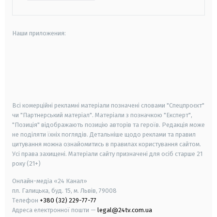
Наши приложения:
android
apple
smart tv
samsung smart tv
Всі комерційні рекламні матеріали позначені словами "Спецпроєкт"
чи "Партнерський матеріал". Матеріали з позначкою "Експерт",
"Позиція" відображають позицію авторів та героїв. Редакція може
не поділяти їхніх поглядів. Детальніше щодо реклами та правил
цитування можна ознайомитись в правилах користування сайтом.
Усі права захищені.
Матеріали сайту призначені для осіб старше
21
року (21+)
Онлайн-медіа «24 Канал»
пл. Галицька, буд. 15, м. Львів, 79008
Телефон
+380 (32) 229-77-77
Адреса електронної пошти —
legal@24tv.com.ua