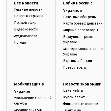
Все новости
Война России с
Главные новости
Украиной
Новости Украины
Ракетные обстрелы
Прямой эфир
Карта боевых действий
Видеоновости
Мирные переговоры
Аудионовости
Воздушная тревога в
Украине
Погода
Массированная атака по
Украине
Взрывы в России
Потери врага
Мобилизация в
Новости экономики
Цена нефти
Украине
Курсы валют
Увольнение с военной
службы
Финансовые новости
Мобилизация 50+
Тарифы на