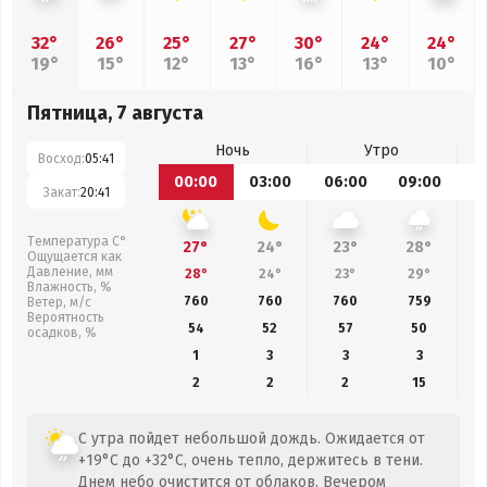
32°
26°
25°
27°
30°
24°
24°
19°
15°
12°
13°
16°
13°
10°
Пятница, 7 августа
Ночь
Утро
Восход:
05:41
00:00
03:00
06:00
09:00
1
Закат:
20:41
Температура С°
27°
24°
23°
28°
Ощущается как
Давление, мм
28°
24°
23°
29°
Влажность, %
760
760
760
759
Ветер, м/с
Вероятность
54
52
57
50
осадков, %
1
3
3
3
2
2
2
15
С утра пойдет небольшой дождь. Ожидается от
+19°C до +32°C, очень тепло, держитесь в тени.
Днем небо очистится от облаков. Вечером