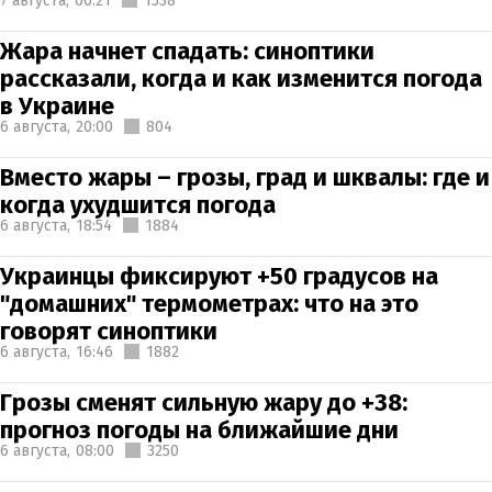
7 августа,
06:21
1538
Жара начнет спадать: синоптики
рассказали, когда и как изменится погода
в Украине
6 августа,
20:00
804
Вместо жары – грозы, град и шквалы: где и
когда ухудшится погода
6 августа,
18:54
1884
Украинцы фиксируют +50 градусов на
"домашних" термометрах: что на это
говорят синоптики
6 августа,
16:46
1882
Грозы сменят сильную жару до +38:
прогноз погоды на ближайшие дни
6 августа,
08:00
3250