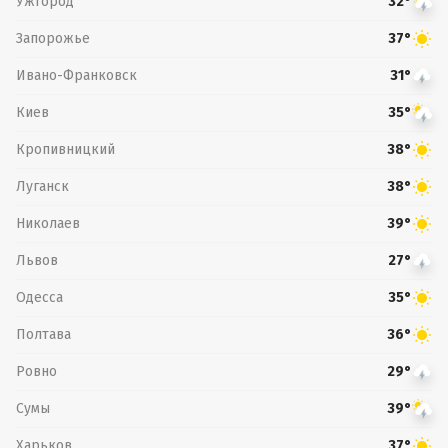
Ужгород
32°
Запорожье
37°
Ивано-Франковск
31°
Киев
35°
Кропивницкий
38°
Луганск
38°
Николаев
39°
Львов
27°
Одесса
35°
Полтава
36°
Ровно
29°
Сумы
39°
Харьков
37°