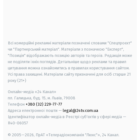
android
apple
smart tv
samsung smart tv
Всі комерційні рекламні матеріали позначені словами "Спецпроєкт"
чи "Партнерський матеріал". Матеріали з позначкою "Експерт",
"Позиція" відображають позицію авторів та героїв. Редакція може
не поділяти їхніх поглядів. Детальніше щодо реклами та правил
цитування можна ознайомитись в правилах користування сайтом.
Усі права захищені.
Матеріали сайту призначені для осіб старше
21
року (21+)
Онлайн-медіа «24 Канал»
пл. Галицька, буд. 15, м. Львів, 79008
Телефон
+380 (32) 229-77-77
Адреса електронної пошти —
legal@24tv.com.ua
Ідентифікатор онлайн-медіа в Реєстрі суб'єктів у сфері медіа —
R40-06057
© 2005—2026,
ПрАТ «Телерадіокомпанія "Люкс"», 24 Канал.