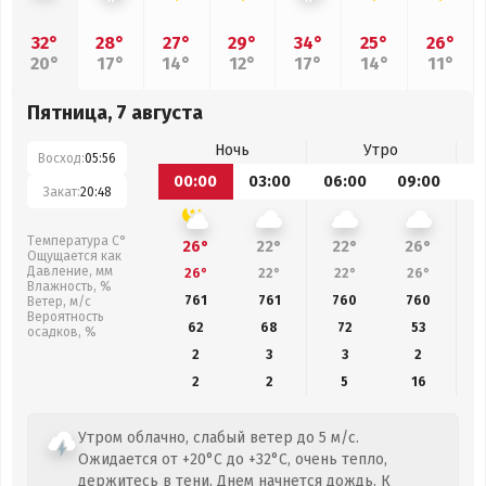
32°
28°
27°
29°
34°
25°
26°
20°
17°
14°
12°
17°
14°
11°
Пятница, 7 августа
Ночь
Утро
Восход:
05:56
00:00
03:00
06:00
09:00
1
Закат:
20:48
Температура С°
26°
22°
22°
26°
Ощущается как
Давление, мм
26°
22°
22°
26°
Влажность, %
761
761
760
760
Ветер, м/с
Вероятность
62
68
72
53
осадков, %
2
3
3
2
2
2
5
16
Утром облачно, слабый ветер до 5 м/с.
Ожидается от +20°C до +32°C, очень тепло,
держитесь в тени. Днем начнется дождь. К