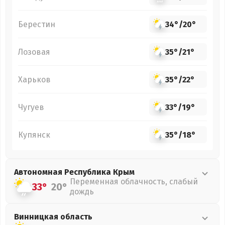
Берестин
34°
/
20°
Лозовая
35°
/
21°
Харьков
35°
/
22°
Чугуев
33°
/
19°
Купянск
35°
/
18°
Автономная Республика Крым
Переменная облачность, слабый
33°
20°
дождь
Винницкая
область