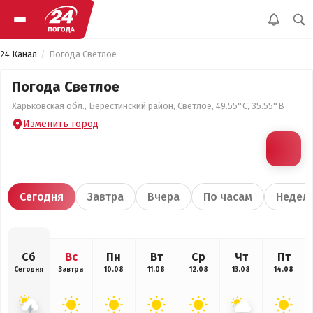
24 Канал
Погода Светлое
Погода Светлое
Харьковская обл., Берестинский район, Светлое, 49.55°С, 35.55°В
Изменить город
Сегодня
Завтра
Вчера
По часам
Недел
Сб
Вс
Пн
Вт
Ср
Чт
Пт
Сегодня
Завтра
10.08
11.08
12.08
13.08
14.08