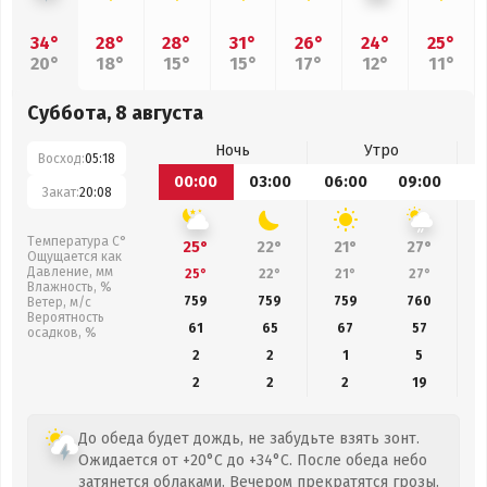
34°
28°
28°
31°
26°
24°
25°
20°
18°
15°
15°
17°
12°
11°
Суббота, 8 августа
Ночь
Утро
Восход:
05:18
00:00
03:00
06:00
09:00
1
Закат:
20:08
Температура С°
25°
22°
21°
27°
Ощущается как
Давление, мм
25°
22°
21°
27°
Влажность, %
759
759
759
760
Ветер, м/с
Вероятность
61
65
67
57
осадков, %
2
2
1
5
2
2
2
19
До обеда будет дождь, не забудьте взять зонт.
Ожидается от +20°C до +34°C. После обеда небо
затянется облаками. Вечером прекратятся грозы.