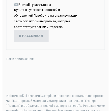
E-mail-рассылка
Будьте в курсе всех новостей и
обновлений! Перейдите на страницу наших
рассылок, чтобы выбрать те, которые
соответствуют вашим интересам.
К РАССЫЛКАМ
Наши приложения:
android
apple
smart tv
samsung smart tv
Всі комерційні рекламні матеріали позначені словами "Спецпроєкт"
чи "Партнерський матеріал". Матеріали з позначкою "Експерт",
"Позиція" відображають позицію авторів та героїв. Редакція може
не поділяти їхніх поглядів. Детальніше щодо реклами та правил