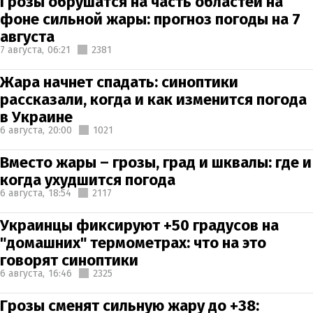
Грозы обрушатся на часть областей на
фоне сильной жары: прогноз погоды на 7
августа
7 августа,
06:21
2381
Жара начнет спадать: синоптики
рассказали, когда и как изменится погода
в Украине
6 августа,
20:00
1021
Вместо жары – грозы, град и шквалы: где и
когда ухудшится погода
6 августа,
18:54
2117
Украинцы фиксируют +50 градусов на
"домашних" термометрах: что на это
говорят синоптики
6 августа,
16:46
2325
Грозы сменят сильную жару до +38: