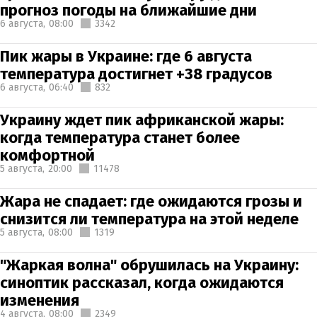
прогноз погоды на ближайшие дни
6 августа,
08:00
3342
Пик жары в Украине: где 6 августа
температура достигнет +38 градусов
6 августа,
06:40
832
Украину ждет пик африканской жары:
когда температура станет более
комфортной
5 августа,
20:00
11478
Жара не спадает: где ожидаются грозы и
снизится ли температура на этой неделе
5 августа,
08:00
1319
"Жаркая волна" обрушилась на Украину:
синоптик рассказал, когда ожидаются
изменения
4 августа,
08:00
2349