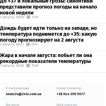
До +37 и локальные грозы: синоптики
представили прогноз погоды на начало
новой недели
2 августа,
08:00
1793
Дождь будет идти только на западе, но
температура поднимется до +35: какую
погоду прогнозируют на 2 августа
2 августа,
06:57
2697
Жара в начале августа: побьет ли она
рекордные показатели температуры
1 августа,
20:00
1540
E-mail редакции
Номер телефона:
news24@24tv.com.ua
+38 044 390 5077
Мы здесь:
Мы в соцсетях: