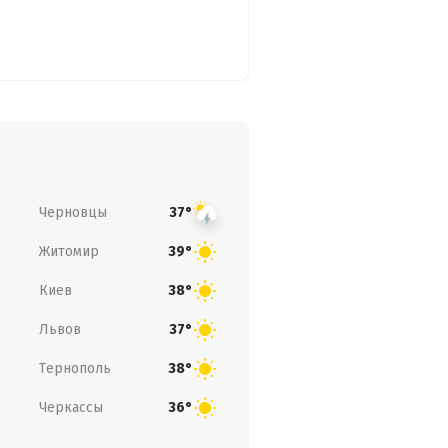
Черновцы
37°
Житомир
39°
Киев
38°
Львов
37°
Тернополь
38°
Черкассы
36°