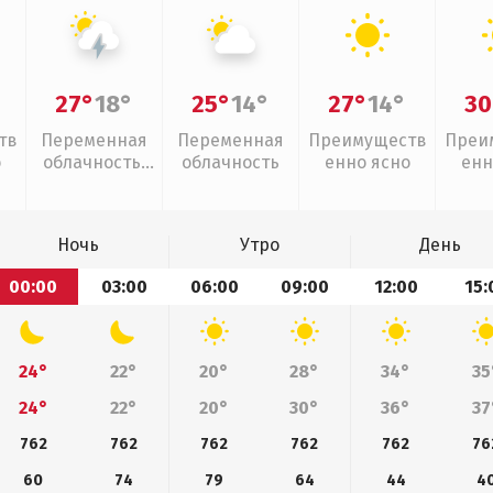
27°
18°
25°
14°
27°
14°
30
тв
Переменная
Переменная
Преимуществ
Преи
о
облачность,
облачность
енно ясно
енн
грозы
Ночь
Утро
День
00:00
03:00
06:00
09:00
12:00
15:
24°
22°
20°
28°
34°
35
24°
22°
20°
30°
36°
37
762
762
762
762
762
76
60
74
79
64
44
4