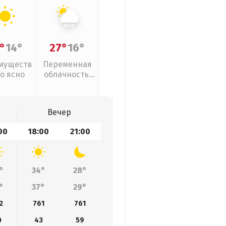
°
14°
27°
16°
муществ
Переменная
о ясно
облачность,
ливни
Вечер
00
18:00
21:00
°
34°
28°
°
37°
29°
2
761
761
0
43
59