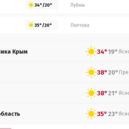
34°
/
20°
Лубны
35°
/
20°
Полтава
34°
19°
лика Крым
Ясн
38°
20°
Пре
38°
21°
Ясн
35°
23°
область
Ясн