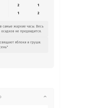
2
1
1
2
 в самые жаркие часы. Весь
, осадков не предвидится.
свящают яблоки и груши.
сень"
о