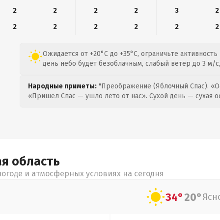
2
2
2
2
3
2
2
2
2
2
2
2
Ожидается от +20°C до +35°C, ограничьте активность
день небо будет безоблачным, слабый ветер до 3 м/с
Народные приметы:
"Преображение (Яблочный Спас). «О
«Пришел Спас — ушло лето от нас». Сухой день — сухая о
ая
область
огоде и атмосферных условиях на сегодня
34°
20°
Ясн