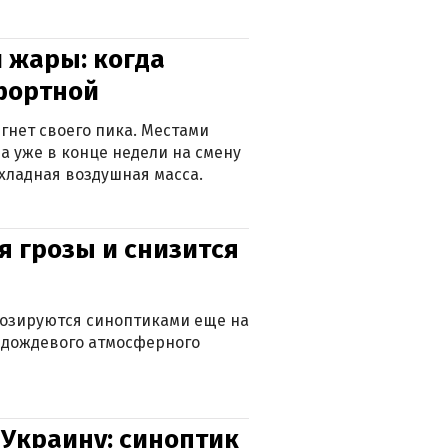
 жары: когда
фортной
гнет своего пика. Местами
 а уже в конце недели на смену
хладная воздушная масса.
я грозы и снизится
нозируются синоптиками еще на
д дождевого атмосферного
 Украину: синоптик