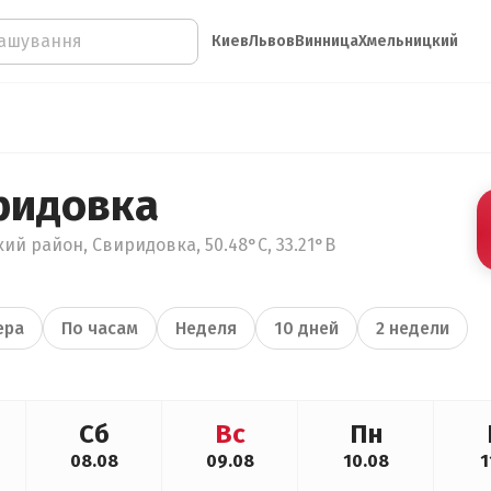
Киев
Львов
Винница
Хмельницкий
ридовка
ий район, Свиридовка, 50.48°С, 33.21°В
ера
По часам
Неделя
10 дней
2 недели
Сб
Вс
Пн
08.08
09.08
10.08
1