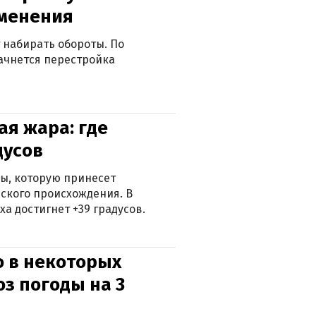
зменения
 набирать обороты. По
ачнется перестройка
я жара: где
дусов
ры, которую принесет
ского происхождения. В
а достигнет +39 градусов.
о в некоторых
оз погоды на 3