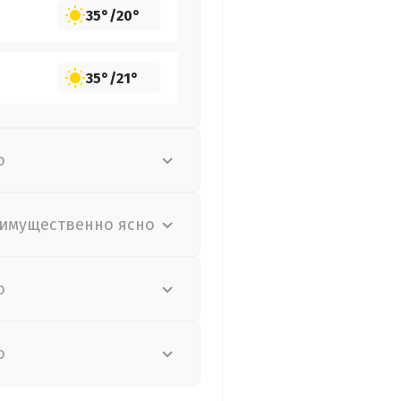
35°
/
20°
35°
/
21°
о
имущественно ясно
о
о