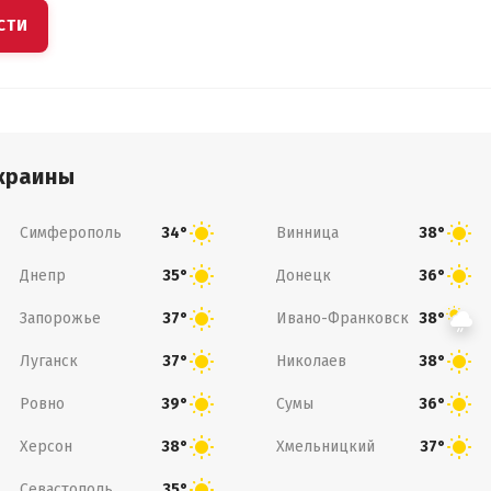
СТИ
краины
Симферополь
Винница
34°
38°
Днепр
Донецк
35°
36°
Запорожье
Ивано-Франковск
37°
38°
Луганск
Николаев
37°
38°
Ровно
Сумы
39°
36°
Херсон
Хмельницкий
38°
37°
Севастополь
35°