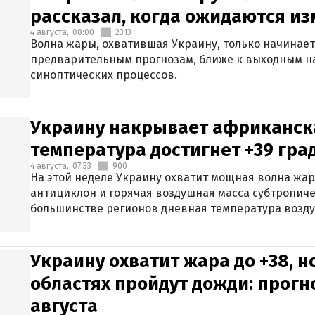
рассказал, когда ожидаются и
4 августа,
08:00
2313
Волна жары, охватившая Украину, только начинает
предварительным прогнозам, ближе к выходным н
синоптических процессов.
Украину накрывает африканска
температура достигнет +39 гра
4 августа,
07:33
900
На этой неделе Украину охватит мощная волна жа
антициклон и горячая воздушная масса субтропиче
большинстве регионов дневная температура воздух
Украину охватит жара до +38, н
областях пройдут дожди: прогн
августа