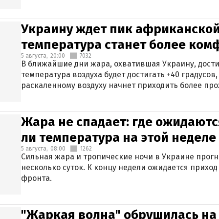
Украину ждет пик африканской
температура станет более ком
5 августа,
20:00
7032
В ближайшие дни жара, охватившая Украину, дости
температура воздуха будет достигать +40 градусов,
раскаленному воздуху начнет приходить более про
Жара не спадает: где ожидаютс
ли температура на этой неделе
5 августа,
08:00
1262
Сильная жара и тропические ночи в Украине прог
несколько суток. К концу недели ожидается прихо
фронта.
"Жаркая волна" обрушилась на