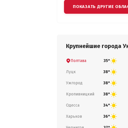
ПОКАЗАТЬ ДРУГИЕ ОБЛА
Крупнейшие города У
Полтава
35°
Луцк
38°
Ужгород
38°
Кропивницкий
38°
Одесса
34°
Харьков
36°
Чернигов
37°