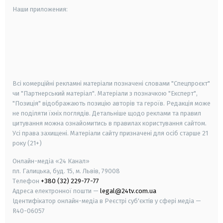
Наши приложения:
android
apple
smart tv
samsung smart tv
Всі комерційні рекламні матеріали позначені словами "Спецпроєкт"
чи "Партнерський матеріал". Матеріали з позначкою "Експерт",
"Позиція" відображають позицію авторів та героїв. Редакція може
не поділяти їхніх поглядів. Детальніше щодо реклами та правил
цитування можна ознайомитись в правилах користування сайтом.
Усі права захищені.
Матеріали сайту призначені для осіб старше
21
року (21+)
Онлайн-медіа «24 Канал»
пл. Галицька, буд. 15, м. Львів, 79008
Телефон
+380 (32) 229-77-77
Адреса електронної пошти —
legal@24tv.com.ua
Ідентифікатор онлайн-медіа в Реєстрі суб'єктів у сфері медіа —
R40-06057