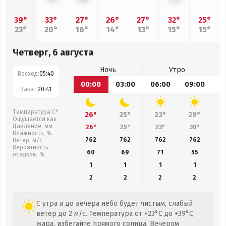
39°
33°
27°
26°
27°
32°
25°
23°
20°
16°
14°
13°
15°
15°
Четверг, 6 августа
Ночь
Утро
Восход:
05:40
00:00
03:00
06:00
09:00
1
Закат:
20:41
Температура С°
26°
25°
23°
29°
Ощущается как
Давление, мм
26°
25°
23°
30°
Влажность, %
762
762
762
762
Ветер, м/с
Вероятность
60
69
71
55
осадков, %
1
1
1
1
2
2
2
2
С утра и до вечера небо будет чистым, слабый
ветер до 2 м/с. Температура от +23°C до +39°C,
жара, избегайте прямого солнца. Вечером