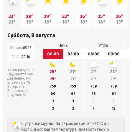
33°
28°
29°
33°
26°
25°
26°
21°
18°
16°
16°
18°
14°
13°
Суббота, 8 августа
Ночь
Утро
Восход:
05:28
00:00
03:00
06:00
09:00
1
Закат:
20:16
Температура С°
25°
21°
21°
28°
Ощущается как
Давление, мм
25°
21°
21°
29°
Влажность, %
759
759
759
759
Ветер, м/с
Вероятность
60
67
78
61
осадков, %
1
1
1
1
2
2
7
12
С утра пасмурно. На термометре от +21°C до
+33°C, высокая температура, позаботьтесь о