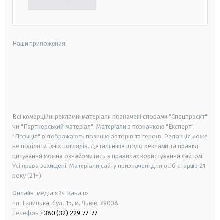
Наши приложения:
android
apple
smart tv
samsung smart tv
Всі комерційні рекламні матеріали позначені словами "Спецпроєкт"
чи "Партнерський матеріал". Матеріали з позначкою "Експерт",
"Позиція" відображають позицію авторів та героїв. Редакція може
не поділяти їхніх поглядів. Детальніше щодо реклами та правил
цитування можна ознайомитись в правилах користування сайтом.
Усі права захищені.
Матеріали сайту призначені для осіб старше
21
року (21+)
Онлайн-медіа «24 Канал»
пл. Галицька, буд. 15, м. Львів, 79008
Телефон
+380 (32) 229-77-77