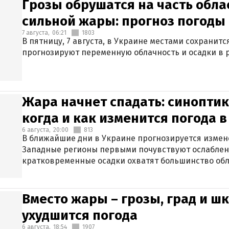
Грозы обрушатся на часть обла
сильной жары: прогноз погоды 
7 августа,
06:21
1803
В пятницу, 7 августа, в Украине местами сохранит
прогнозируют переменную облачность и осадки в р
Жара начнет спадать: синоптик
когда и как изменится погода 
6 августа,
20:00
813
В ближайшие дни в Украине прогнозируется измен
Западные регионы первыми почувствуют ослаблен
кратковременные осадки охватят большинство обл
Вместо жары – грозы, град и шк
ухудшится погода
6 августа,
18:54
1907