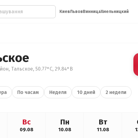
Киев
Львов
Винница
Хмельницкий
ьское
он, Тальское, 50.77°С, 29.84°В
ера
По часам
Неделя
10 дней
2 недели
Вс
Пн
Вт
09.08
10.08
11.08
1