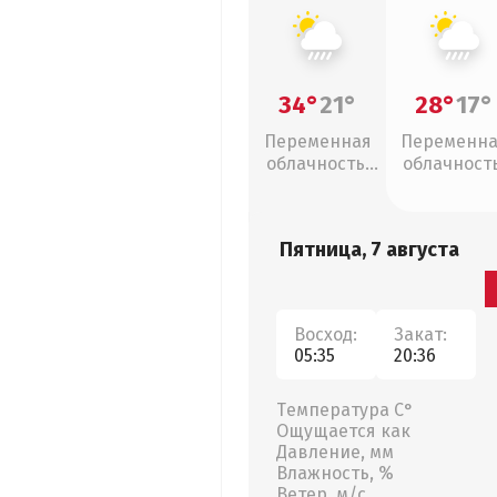
34°
21°
28°
17°
Переменная
Переменн
облачность,
облачность
ливни
ливни
Пятница, 7 августа
Восход:
Закат:
05:35
20:36
Температура С°
Ощущается как
Давление, мм
Влажность, %
Ветер, м/с