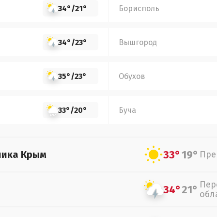
34°
/
21°
Борисполь
34°
/
23°
Вышгород
35°
/
23°
Обухов
33°
/
20°
Буча
33°
19°
лика Крым
Пре
Пер
34°
21°
обл