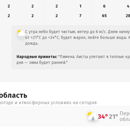
2
2
2
1
6
4
2
2
2
7
65
2
С утра небо будет чистым, ветер до 6 м/с. Днем начн
от +21°C до +34°C, будет жарко, пейте больше воды.
дождь.
Народные приметы:
"Пимена. Аисты улетают в теплые кра
дня — зима будет ранней."
область
огоде и атмосферных условиях на сегодня
Пер
34°
21°
обл