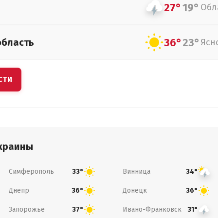
27°
19°
Обл
36°
23°
область
Ясн
СТИ
краины
Симферополь
Винница
33°
34°
Днепр
Донецк
36°
36°
Запорожье
Ивано-Франковск
37°
31°