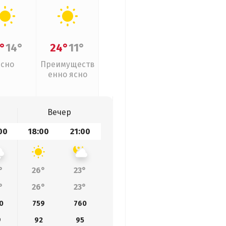
°
14°
24°
11°
Ясно
Преимуществ
енно ясно
Вечер
00
18:00
21:00
°
26°
23°
°
26°
23°
0
759
760
9
92
95