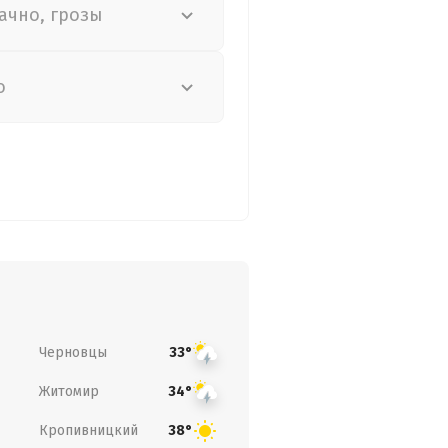
ачно, грозы
о
Черновцы
33°
Житомир
34°
Кропивницкий
38°