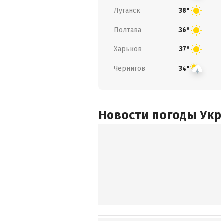
Луганск
38°
Полтава
36°
Харьков
37°
Чернигов
34°
Новости погоды Ук