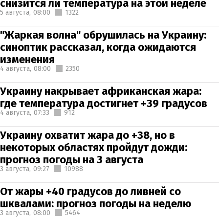
снизится ли температура на этой неделе
5 августа,
08:00
1322
"Жаркая волна" обрушилась на Украину:
синоптик рассказал, когда ожидаются
изменения
4 августа,
08:00
2350
Украину накрывает африканская жара:
где температура достигнет +39 градусов
4 августа,
07:33
912
Украину охватит жара до +38, но в
некоторых областях пройдут дожди:
прогноз погоды на 3 августа
3 августа,
09:27
10988
От жары +40 градусов до ливней со
шквалами: прогноз погоды на неделю
3 августа,
08:00
5464