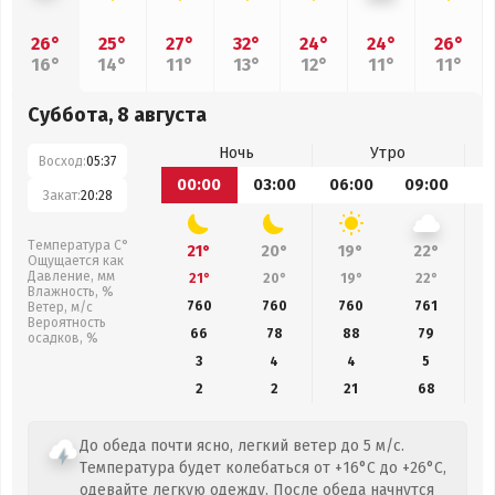
26°
25°
27°
32°
24°
24°
26°
16°
14°
11°
13°
12°
11°
11°
Суббота, 8 августа
Ночь
Утро
Восход:
05:37
00:00
03:00
06:00
09:00
1
Закат:
20:28
Температура С°
21°
20°
19°
22°
Ощущается как
Давление, мм
21°
20°
19°
22°
Влажность, %
760
760
760
761
Ветер, м/с
Вероятность
66
78
88
79
осадков, %
3
4
4
5
2
2
21
68
До обеда почти ясно, легкий ветер до 5 м/с.
Температура будет колебаться от +16°C до +26°C,
одевайте легкую одежду. После обеда начнутся