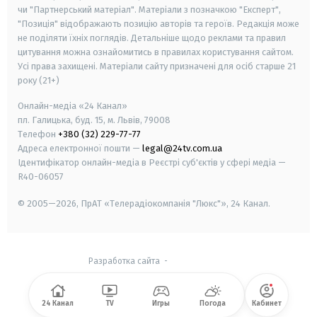
чи "Партнерський матеріал". Матеріали з позначкою "Експерт",
"Позиція" відображають позицію авторів та героїв. Редакція може
не поділяти їхніх поглядів. Детальніше щодо реклами та правил
цитування можна ознайомитись в правилах користування сайтом.
Усі права захищені.
Матеріали сайту призначені для осіб старше
21
року (21+)
Онлайн-медіа «24 Канал»
пл. Галицька, буд. 15, м. Львів, 79008
Телефон
+380 (32) 229-77-77
Адреса електронної пошти —
legal@24tv.com.ua
Ідентифікатор онлайн-медіа в Реєстрі суб'єктів у сфері медіа —
R40-06057
© 2005—2026,
ПрАТ «Телерадіокомпанія "Люкс"», 24 Канал.
Разработка сайта
-
24 Канал
TV
Игры
Погода
Кабинет