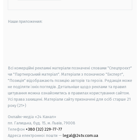
Наши приложения:
android
apple
smart tv
samsung smart tv
Всі комерційні рекламні матеріали позначені словами "Спецпроєкт"
чи "Партнерський матеріал". Матеріали з позначкою "Експерт",
"Позиція" відображають позицію авторів та героїв. Редакція може
не поділяти їхніх поглядів. Детальніше щодо реклами та правил
цитування можна ознайомитись в правилах користування сайтом.
Усі права захищені.
Матеріали сайту призначені для осіб старше
21
року (21+)
Онлайн-медіа «24 Канал»
пл. Галицька, буд. 15, м. Львів, 79008
Телефон
+380 (32) 229-77-77
Адреса електронної пошти —
legal@24tv.com.ua