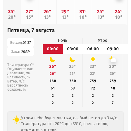
35°
27°
26°
29°
31°
25°
24°
20°
15°
13°
13°
16°
13°
10°
Пятница, 7 августа
Ночь
Утро
Восход:
05:37
00:00
03:00
06:00
09:00
1
Закат:
20:39
Температура С°
26°
25°
23°
30°
Ощущается как
Давление, мм
26°
25°
23°
30°
Влажность, %
760
760
759
759
Ветер, м/с
Вероятность
61
63
72
48
осадков, %
2
2
2
2
2
2
2
7
Утром небо будет чистым, слабый ветер до 3 м/с.
Температура от +20°C до +35°C, очень тепло,
держитесь в тени.