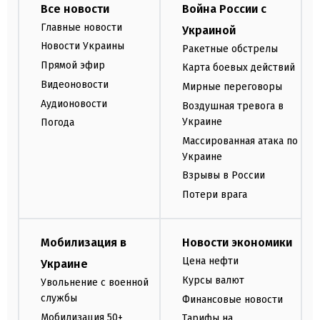
Все новости
Война России с
Главные новости
Украиной
Новости Украины
Ракетные обстрелы
Прямой эфир
Карта боевых действий
Видеоновости
Мирные переговоры
Аудионовости
Воздушная тревога в
Украине
Погода
Массированная атака по
Украине
Взрывы в России
Потери врага
Мобилизация в
Новости экономики
Цена нефти
Украине
Курсы валют
Увольнение с военной
службы
Финансовые новости
Мобилизация 50+
Тарифы на