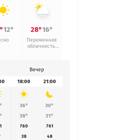
°
12°
28°
16°
Ясно
Переменная
облачность,
ливни
Вечер
00
18:00
21:00
°
36°
30°
°
38°
31°
1
760
761
7
38
48