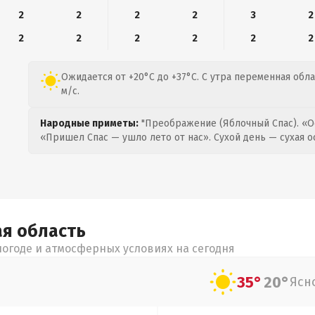
2
2
2
2
3
2
2
2
2
2
2
2
Ожидается от +20°C до +37°C. С утра переменная обла
м/с.
Народные приметы:
"Преображение (Яблочный Спас). «О
«Пришел Спас — ушло лето от нас». Сухой день — сухая о
ая
область
огоде и атмосферных условиях на сегодня
35°
20°
Ясн