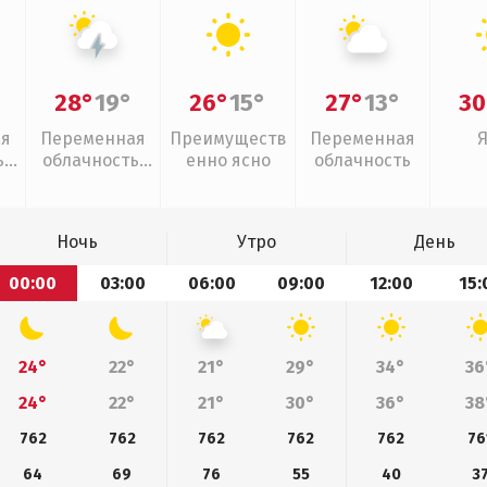
28°
19°
26°
15°
27°
13°
30
ая
Переменная
Преимуществ
Переменная
,
облачность,
енно ясно
облачность
дь
грозы
Ночь
Утро
День
00:00
03:00
06:00
09:00
12:00
15:
24°
22°
21°
29°
34°
36
24°
22°
21°
30°
36°
38
762
762
762
762
762
76
64
69
76
55
40
3