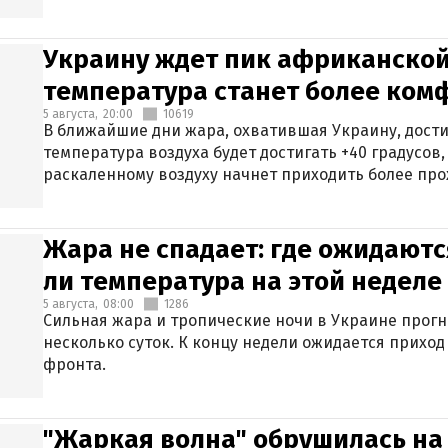
Украину ждет пик африканской
температура станет более ком
5 августа,
20:00
10619
В ближайшие дни жара, охватившая Украину, дости
температура воздуха будет достигать +40 градусов,
раскаленному воздуху начнет приходить более про
Жара не спадает: где ожидаютс
ли температура на этой неделе
5 августа,
08:00
1286
Сильная жара и тропические ночи в Украине прог
несколько суток. К концу недели ожидается прихо
фронта.
"Жаркая волна" обрушилась на