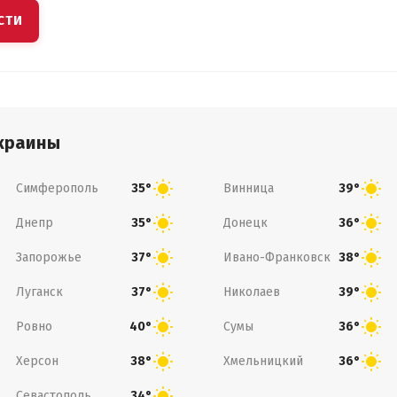
СТИ
краины
Симферополь
Винница
35°
39°
Днепр
Донецк
35°
36°
Запорожье
Ивано-Франковск
37°
38°
Луганск
Николаев
37°
39°
Ровно
Сумы
40°
36°
Херсон
Хмельницкий
38°
36°
Севастополь
34°