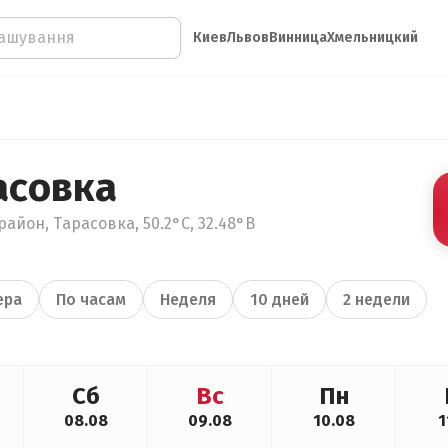
Киев
Львов
Винница
Хмельницкий
асовка
айон, Тарасовка, 50.2°С, 32.48°В
ера
По часам
Неделя
10 дней
2 недели
Сб
Вс
Пн
08.08
09.08
10.08
1