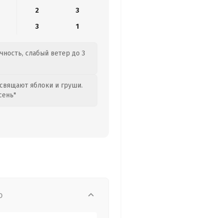
2
3
3
1
чность, слабый ветер до 3
свящают яблоки и груши.
сень"
о