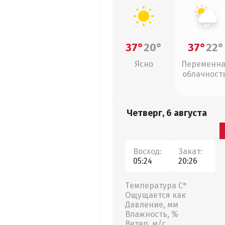
37°
20°
37°
22°
Ясно
Переменн
облачность
слабый дож
Четверг, 6 августа
Восход:
Закат:
05:24
20:26
Температура С°
Ощущается как
Давление, мм
Влажность, %
Ветер, м/с