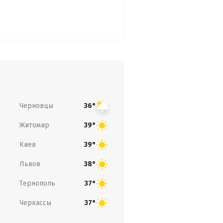
Черновцы
36°
Житомир
39°
Киев
39°
Львов
38°
Тернополь
37°
Черкассы
37°