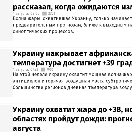
рассказал, когда ожидаются и
4 августа,
08:00
2321
Волна жары, охватившая Украину, только начинает
предварительным прогнозам, ближе к выходным н
синоптических процессов.
Украину накрывает африканска
температура достигнет +39 гра
4 августа,
07:33
900
На этой неделе Украину охватит мощная волна жа
антициклон и горячая воздушная масса субтропиче
большинстве регионов дневная температура воздух
Украину охватит жара до +38, н
областях пройдут дожди: прогн
августа