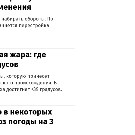
зменения
 набирать обороты. По
ачнется перестройка
я жара: где
дусов
ры, которую принесет
ского происхождения. В
а достигнет +39 градусов.
о в некоторых
оз погоды на 3