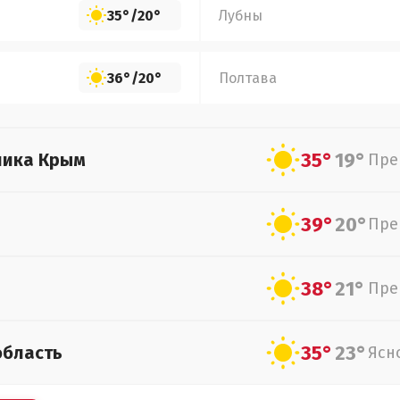
35°
/
20°
Лубны
36°
/
20°
Полтава
35°
19°
лика Крым
Пре
39°
20°
Пре
38°
21°
Пре
35°
23°
область
Ясн