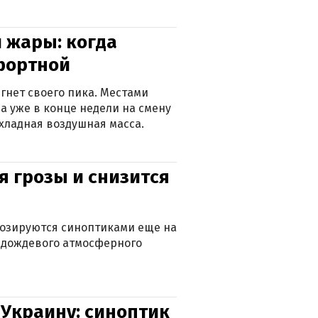
 жары: когда
фортной
гнет своего пика. Местами
 а уже в конце недели на смену
хладная воздушная масса.
я грозы и снизится
нозируются синоптиками еще на
д дождевого атмосферного
 Украину: синоптик