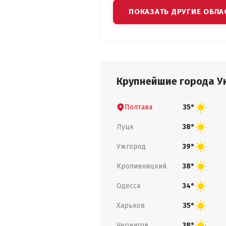
ПОКАЗАТЬ ДРУГИЕ ОБЛА
Крупнейшие города У
Полтава
35°
Луцк
38°
Ужгород
39°
Кропивницкий
38°
Одесса
34°
Харьков
35°
Чернигов
38°