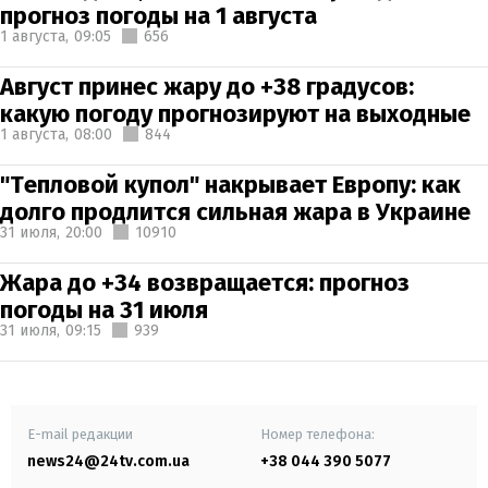
прогноз погоды на 1 августа
1 августа,
09:05
656
Август принес жару до +38 градусов:
какую погоду прогнозируют на выходные
1 августа,
08:00
844
"Тепловой купол" накрывает Европу: как
долго продлится сильная жара в Украине
31 июля,
20:00
10910
Жара до +34 возвращается: прогноз
погоды на 31 июля
31 июля,
09:15
939
E-mail редакции
Номер телефона:
news24@24tv.com.ua
+38 044 390 5077