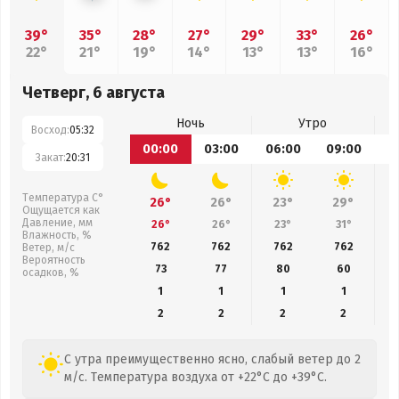
39°
35°
28°
27°
29°
33°
26°
22°
21°
19°
14°
13°
13°
16°
Четверг, 6 августа
Ночь
Утро
Восход:
05:32
00:00
03:00
06:00
09:00
1
Закат:
20:31
Температура С°
26°
26°
23°
29°
Ощущается как
Давление, мм
26°
26°
23°
31°
Влажность, %
762
762
762
762
Ветер, м/с
Вероятность
73
77
80
60
осадков, %
1
1
1
1
2
2
2
2
С утра преимущественно ясно, слабый ветер до 2
м/с. Температура воздуха от +22°C до +39°C.