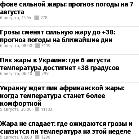
фоне сильной жары: прогноз погоды на 7
августа
6 августа,
15:54
278
Грозы сменят сильную жару до +38:
прогноз погоды на ближайшие дни
6 августа,
08:00
3119
Пик жары в Украине: где 6 августа
температура достигнет +38 градусов
6 августа,
06:40
799
Украину ждет пик африканской жары:
когда температура станет более
комфортной
5 августа,
20:00
11183
Жара не спадает: где ожидаются грозы и
снизится ли температура на этой неделе
5 августа,
08:00
1296