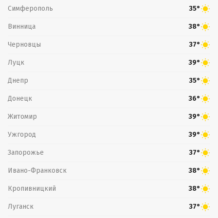
Симферополь
35°
Винница
38°
Черновцы
37°
Луцк
39°
Днепр
35°
Донецк
36°
Житомир
39°
Ужгород
39°
Запорожье
37°
Ивано-Франковск
38°
Кропивницкий
38°
Луганск
37°