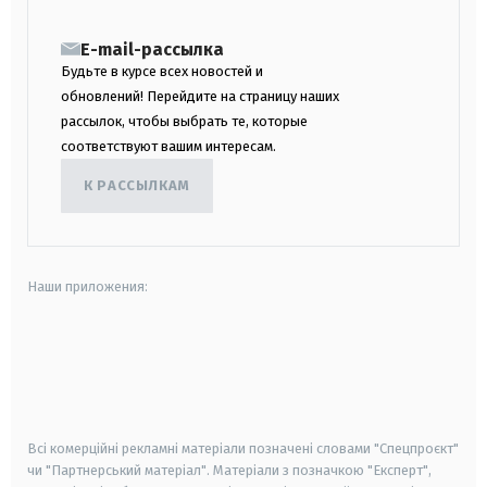
E-mail-рассылка
Будьте в курсе всех новостей и
обновлений! Перейдите на страницу наших
рассылок, чтобы выбрать те, которые
соответствуют вашим интересам.
К РАССЫЛКАМ
Наши приложения:
android
apple
smart tv
samsung smart tv
Всі комерційні рекламні матеріали позначені словами "Спецпроєкт"
чи "Партнерський матеріал". Матеріали з позначкою "Експерт",