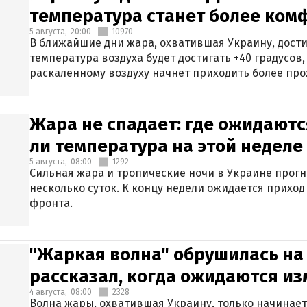
температура станет более ком
5 августа,
20:00
10970
В ближайшие дни жара, охватившая Украину, дости
температура воздуха будет достигать +40 градусов,
раскаленному воздуху начнет приходить более про
Жара не спадает: где ожидаютс
ли температура на этой неделе
5 августа,
08:00
1292
Сильная жара и тропические ночи в Украине прог
несколько суток. К концу недели ожидается прихо
фронта.
"Жаркая волна" обрушилась на
рассказал, когда ожидаются и
4 августа,
08:00
2328
Волна жары, охватившая Украину, только начинает