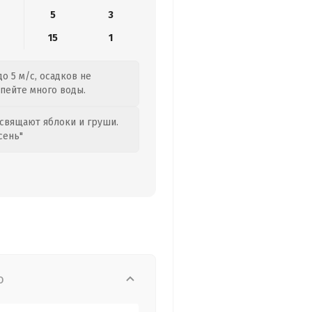
5
3
15
1
о 5 м/с, осадков не
 пейте много воды.
свящают яблоки и груши.
сень"
о