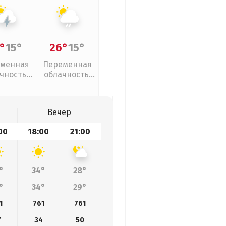
°
15°
26°
15°
менная
Переменная
чность,
облачность,
розы
слабый дождь
Вечер
00
18:00
21:00
°
34°
28°
°
34°
29°
1
761
761
7
34
50