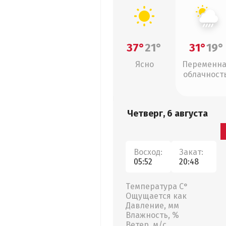
37°
21°
31°
19°
Ясно
Переменн
облачность
ливни
Четверг, 6 августа
Восход:
Закат:
05:52
20:48
Температура С°
Ощущается как
Давление, мм
Влажность, %
Ветер, м/с