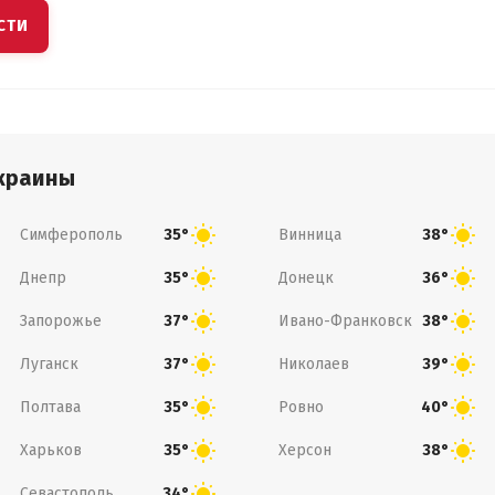
СТИ
краины
Симферополь
Винница
35°
38°
Днепр
Донецк
35°
36°
Запорожье
Ивано-Франковск
37°
38°
Луганск
Николаев
37°
39°
Полтава
Ровно
35°
40°
Харьков
Херсон
35°
38°
Севастополь
34°