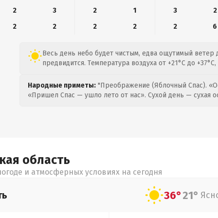
2
3
2
1
3
2
2
2
2
2
2
6
Весь день небо будет чистым, едва ощутимый ветер д
предвидится. Температура воздуха от +21°C до +37°C,
Народные приметы:
"Преображение (Яблочный Спас). «О
«Пришел Спас — ушло лето от нас». Сухой день — сухая о
цкая
область
огоде и атмосферных условиях на сегодня
36°
21°
ть
Ясн