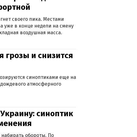
фортной
гнет своего пика. Местами
 а уже в конце недели на смену
хладная воздушная масса.
я грозы и снизится
нозируются синоптиками еще на
д дождевого атмосферного
 Украину: синоптик
зменения
 набирать обороты. По