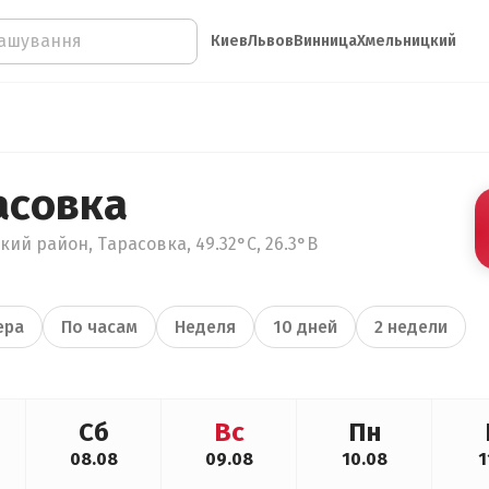
Киев
Львов
Винница
Хмельницкий
асовка
ий район, Тарасовка, 49.32°С, 26.3°В
ера
По часам
Неделя
10 дней
2 недели
Сб
Вс
Пн
08.08
09.08
10.08
1