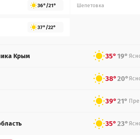
36°
/
21°
Шепетовка
37°
/
22°
35°
19°
лика Крым
Ясн
38°
20°
Ясн
39°
21°
Пре
35°
23°
область
Ясн