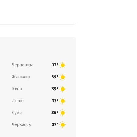
Черновцы
37°
Житомир
39°
Киев
39°
Львов
37°
Сумы
36°
Черкассы
37°