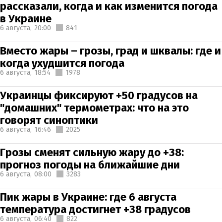
рассказали, когда и как изменится погода
в Украине
6 августа,
20:00
841
Вместо жары – грозы, град и шквалы: где и
когда ухудшится погода
6 августа,
18:54
1978
Украинцы фиксируют +50 градусов на
"домашних" термометрах: что на это
говорят синоптики
6 августа,
16:46
2025
Грозы сменят сильную жару до +38:
прогноз погоды на ближайшие дни
6 августа,
08:00
3283
Пик жары в Украине: где 6 августа
температура достигнет +38 градусов
6 августа,
06:40
822