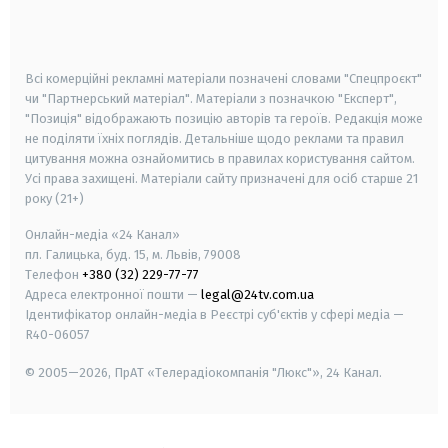
smart tv
samsung smart tv
Всі комерційні рекламні матеріали позначені словами "Спецпроєкт"
чи "Партнерський матеріал". Матеріали з позначкою "Експерт",
"Позиція" відображають позицію авторів та героїв. Редакція може
не поділяти їхніх поглядів. Детальніше щодо реклами та правил
цитування можна ознайомитись в правилах користування сайтом.
Усі права захищені.
Матеріали сайту призначені для осіб старше
21
року (21+)
Онлайн-медіа «24 Канал»
пл. Галицька, буд. 15, м. Львів, 79008
Телефон
+380 (32) 229-77-77
Адреса електронної пошти —
legal@24tv.com.ua
Ідентифікатор онлайн-медіа в Реєстрі суб'єктів у сфері медіа —
R40-06057
© 2005—2026,
ПрАТ «Телерадіокомпанія "Люкс"», 24 Канал.