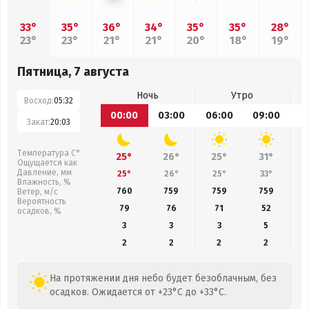
33°
35°
36°
34°
35°
35°
28°
23°
23°
21°
21°
20°
18°
19°
Пятница, 7 августа
Ночь
Утро
Восход:
05:32
00:00
03:00
06:00
09:00
1
Закат:
20:03
Температура С°
25°
26°
25°
31°
Ощущается как
Давление, мм
25°
26°
25°
33°
Влажность, %
760
759
759
759
Ветер, м/с
Вероятность
79
76
71
52
осадков, %
3
3
3
5
2
2
2
2
На протяжении дня небо будет безоблачным, без
осадков. Ожидается от +23°C до +33°C.