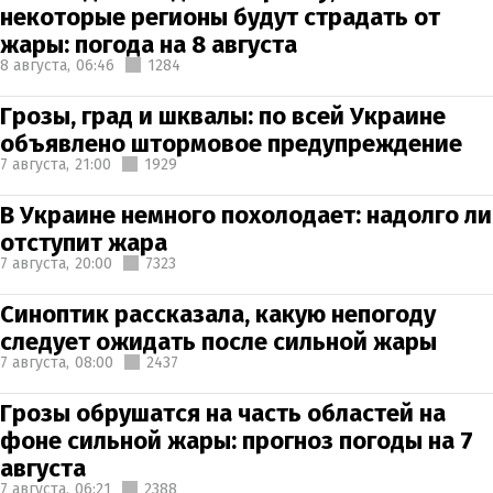
некоторые регионы будут страдать от
жары: погода на 8 августа
8 августа,
06:46
1284
Грозы, град и шквалы: по всей Украине
объявлено штормовое предупреждение
7 августа,
21:00
1929
В Украине немного похолодает: надолго ли
отступит жара
7 августа,
20:00
7323
Синоптик рассказала, какую непогоду
следует ожидать после сильной жары
7 августа,
08:00
2437
Грозы обрушатся на часть областей на
фоне сильной жары: прогноз погоды на 7
августа
7 августа,
06:21
2388