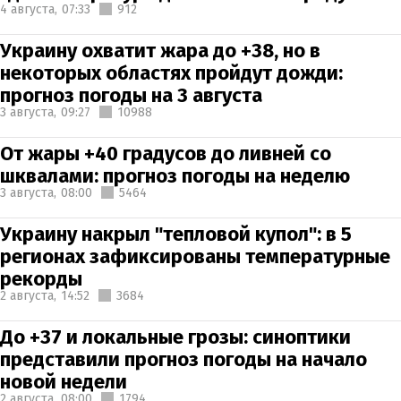
4 августа,
07:33
912
Украину охватит жара до +38, но в
некоторых областях пройдут дожди:
прогноз погоды на 3 августа
3 августа,
09:27
10988
От жары +40 градусов до ливней со
шквалами: прогноз погоды на неделю
3 августа,
08:00
5464
Украину накрыл "тепловой купол": в 5
регионах зафиксированы температурные
рекорды
2 августа,
14:52
3684
До +37 и локальные грозы: синоптики
представили прогноз погоды на начало
новой недели
2 августа,
08:00
1794