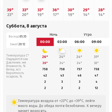
39°
33°
33°
36°
30°
29°
28°
23°
20°
19°
17°
19°
14°
14°
Суббота, 8 августа
Ночь
Утро
Восход:
05:35
00:00
03:00
06:00
09:00
1
Закат:
20:12
Температура С°
26°
24°
24°
31°
Ощущается как
Давление, мм
26°
24°
24°
32°
Влажность, %
758
758
757
758
Ветер, м/с
Вероятность
42
43
46
47
осадков, %
2
3
3
4
2
2
2
12
Температура воздуха от +23°C до +39°C, пейте
много воды. До обеда почти безоблачно. К вечеру
начнет моросить.