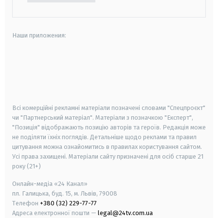
Наши приложения:
android
apple
smart tv
samsung smart tv
Всі комерційні рекламні матеріали позначені словами "Спецпроєкт"
чи "Партнерський матеріал". Матеріали з позначкою "Експерт",
"Позиція" відображають позицію авторів та героїв. Редакція може
не поділяти їхніх поглядів. Детальніше щодо реклами та правил
цитування можна ознайомитись в правилах користування сайтом.
Усі права захищені.
Матеріали сайту призначені для осіб старше
21
року (21+)
Онлайн-медіа «24 Канал»
пл. Галицька, буд. 15, м. Львів, 79008
Телефон
+380 (32) 229-77-77
Адреса електронної пошти —
legal@24tv.com.ua