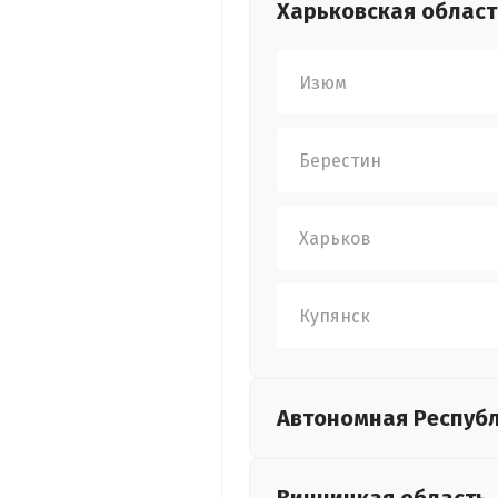
Харьковская
област
Изюм
Берестин
Харьков
Купянск
Автономная Респуб