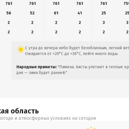
761
761
761
761
761
75
56
52
61
41
25
2
2
2
2
2
3
3
2
2
2
2
2
2
С утра до вечера небо будет безоблачным, легкий вет
Ожидается от +20°C до +36°C, пейте много воды.
Народные приметы:
"Пимена. Аисты улетают в теплые кра
дня — зима будет ранней."
кая
область
огоде и атмосферных условиях на сегодня