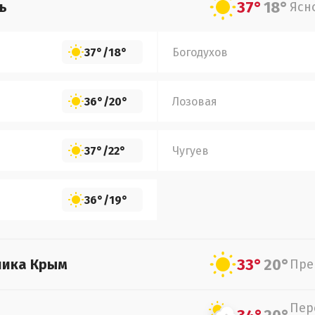
37°
18°
ь
Ясн
37°
/
18°
Богодухов
36°
/
20°
Лозовая
37°
/
22°
Чугуев
36°
/
19°
33°
20°
лика Крым
Пре
Пер