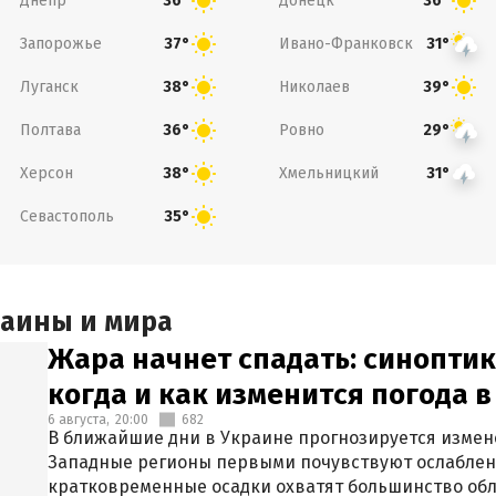
Днепр
Донецк
36°
36°
Запорожье
Ивано-Франковск
37°
31°
Луганск
Николаев
38°
39°
Полтава
Ровно
36°
29°
Херсон
Хмельницкий
38°
31°
Севастополь
35°
раины и мира
Жара начнет спадать: синоптик
когда и как изменится погода 
6 августа,
20:00
682
В ближайшие дни в Украине прогнозируется измен
Западные регионы первыми почувствуют ослаблен
кратковременные осадки охватят большинство обл