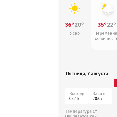
36°
20°
35°
22°
Ясно
Переменн
облачность
ливни
Пятница, 7 августа
Восход:
Закат:
05:16
20:07
Температура С°
Ощущается как