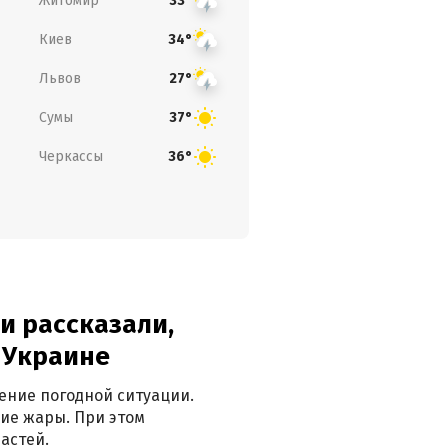
Житомир
33°
Киев
34°
Львов
27°
Сумы
37°
Черкассы
36°
и рассказали,
в Украине
ение погодной ситуации.
ие жары. При этом
астей.