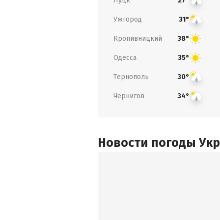
Луцк
27°
Ужгород
31°
Кропивницкий
38°
Одесса
35°
Тернополь
30°
Чернигов
34°
Новости погоды Ук