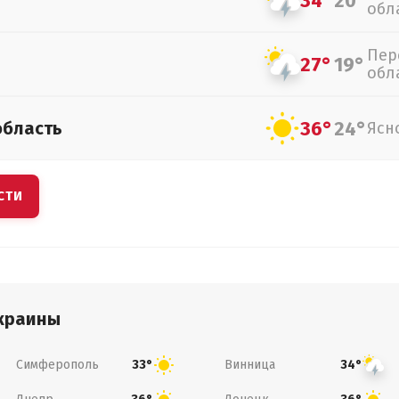
34°
20°
обл
Пер
27°
19°
обл
36°
24°
область
Ясн
СТИ
краины
Симферополь
Винница
33°
34°