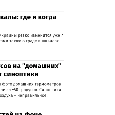
валы: где и когда
Украины резко изменится уже 7
тами также о граде и шквалах.
сов на "домашних"
ят синоптики
ься фото домашних термометров
ли за +50 градусов. Синоптики
оздуха – неправильное.
стей на фоне