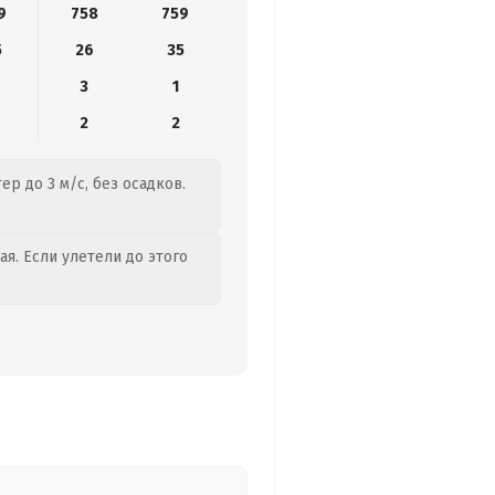
9
758
759
5
26
35
3
1
2
2
ер до 3 м/с, без осадков.
я. Если улетели до этого