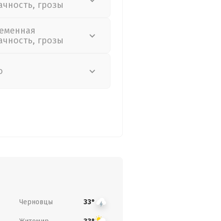
ачность, грозы
еменная
ачность, грозы
о
Черновцы
33°