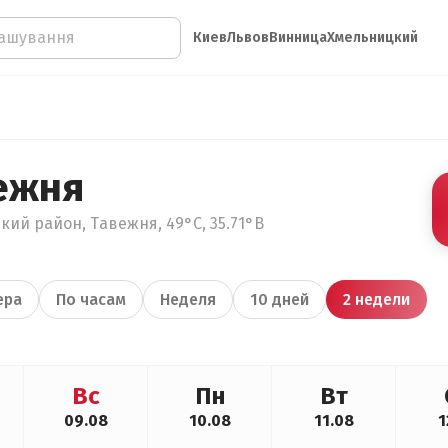
Киев
Львов
Винница
Хмельницкий
ежня
кий район, Тавежня, 49°С, 35.71°В
ера
По часам
Неделя
10 дней
2 недели
Вс
Пн
Вт
09.08
10.08
11.08
1