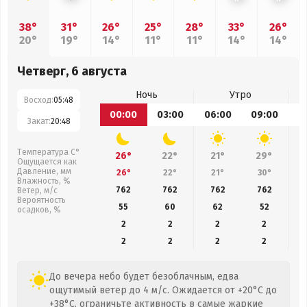
38°
31°
26°
25°
28°
33°
26°
20°
19°
14°
11°
11°
14°
14°
Четверг, 6 августа
Ночь
Утро
Восход:
05:48
00:00
03:00
06:00
09:00
1
Закат:
20:48
Температура С°
26°
22°
21°
29°
Ощущается как
Давление, мм
26°
22°
21°
30°
Влажность, %
762
762
762
762
Ветер, м/с
Вероятность
55
60
62
52
осадков, %
2
2
2
2
2
2
2
2
До вечера небо будет безоблачным, едва
ощутимый ветер до 4 м/с. Ожидается от +20°C до
+38°C, ограничьте активность в самые жаркие