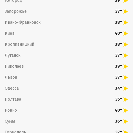
Ужгород
39°
Запорожье
37°
Ивано-Франковск
38°
Киев
40°
Кропивницкий
38°
Луганск
37°
Николаев
39°
Львов
37°
Одесса
34°
Полтава
35°
Ровно
40°
Сумы
36°
Тернополь
37°