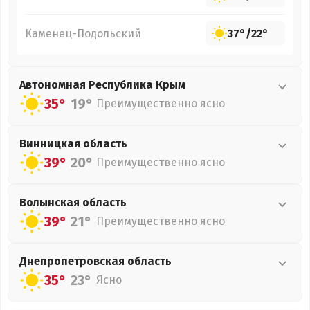
Каменец-Подольский
37°
/
22°
Автономная Республика Крым
35°
19°
Преимущественно ясно
Винницкая
область
39°
20°
Преимущественно ясно
Волынская
область
39°
21°
Преимущественно ясно
Днепропетровская
область
35°
23°
Ясно