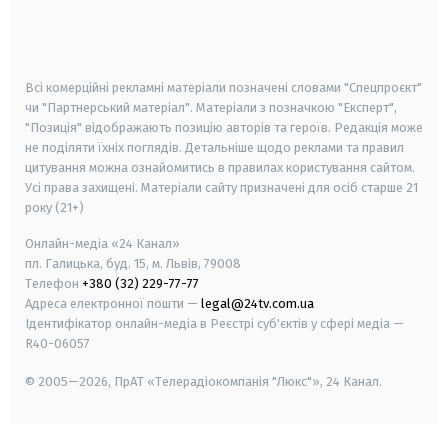
android
apple
smart tv
samsung smart tv
Всі комерційні рекламні матеріали позначені словами "Спецпроєкт"
чи "Партнерський матеріал". Матеріали з позначкою "Експерт",
"Позиція" відображають позицію авторів та героїв. Редакція може
не поділяти їхніх поглядів. Детальніше щодо реклами та правил
цитування можна ознайомитись в правилах користування сайтом.
Усі права захищені.
Матеріали сайту призначені для осіб старше
21
року (21+)
Онлайн-медіа «24 Канал»
пл. Галицька, буд. 15, м. Львів, 79008
Телефон
+380 (32) 229-77-77
Адреса електронної пошти —
legal@24tv.com.ua
Ідентифікатор онлайн-медіа в Реєстрі суб'єктів у сфері медіа —
R40-06057
© 2005—2026,
ПрАТ «Телерадіокомпанія "Люкс"», 24 Канал.