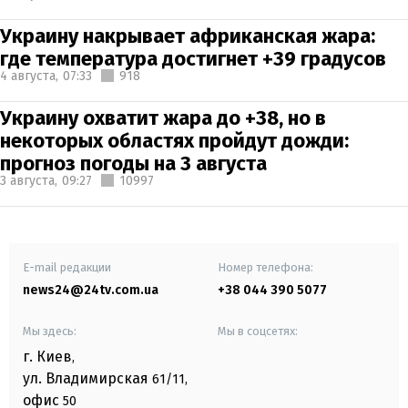
Украину накрывает африканская жара:
где температура достигнет +39 градусов
4 августа,
07:33
918
Украину охватит жара до +38, но в
некоторых областях пройдут дожди:
прогноз погоды на 3 августа
3 августа,
09:27
10997
E-mail редакции
Номер телефона:
news24@24tv.com.ua
+38 044 390 5077
Мы здесь:
Мы в соцсетях:
г. Киев
,
ул. Владимирская
61/11,
офис
50