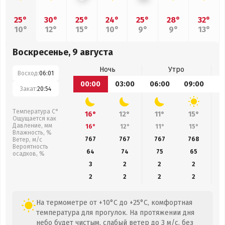
25°
30°
25°
24°
25°
28°
32°
10°
12°
15°
10°
9°
9°
13°
Воскресенье, 9 августа
Ночь
Утро
Восход:
06:01
00:00
03:00
06:00
09:00
1
Закат:
20:54
Температура С°
16°
12°
11°
15°
Ощущается как
Давление, мм
16°
12°
11°
15°
Влажность, %
767
767
767
768
Ветер, м/с
Вероятность
64
74
75
65
осадков, %
3
2
2
2
2
2
2
2
На термометре от +10°C до +25°C, комфортная
температура для прогулок. На протяжении дня
небо будет чистым, слабый ветер до 3 м/с, без