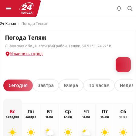
24 Канал
Погода Теляж
Погода Теляж
Львовская обл., Шептицкий район, Теляж, 50.53°С, 24.27°В
Изменить город
Сегодня
Завтра
Вчера
По часам
Недел
Вс
Пн
Вт
Ср
Чт
Пт
Сб
Сегодня
Завтра
11.08
12.08
13.08
14.08
15.08