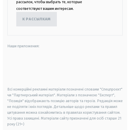
рассылок, чтобы выбрать те, которые
соответствуют вашим интересам.
К РАССЫЛКАМ
Наши приложения:
android
apple
smart tv
samsung smart tv
Всі комерційні рекламні матеріали позначені словами "Спецпроєкт"
чи "Партнерський матеріал". Матеріали з позначкою "Експерт",
"Позиція" відображають позицію авторів та героїв. Редакція може
не поділяти їхніх поглядів. Детальніше щодо реклами та правил
цитування можна ознайомитись в правилах користування сайтом.
Усі права захищені.
Матеріали сайту призначені для осіб старше
21
року (21+)