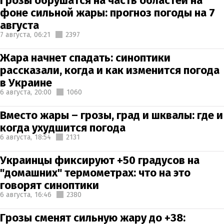
Грозы обрушатся на часть областей на
фоне сильной жары: прогноз погоды на 7
августа
7 августа,
06:21
2397
Жара начнет спадать: синоптики
рассказали, когда и как изменится погода
в Украине
6 августа,
20:00
1060
Вместо жары – грозы, град и шквалы: где и
когда ухудшится погода
6 августа,
18:54
2131
Украинцы фиксируют +50 градусов на
"домашних" термометрах: что на это
говорят синоптики
6 августа,
16:46
2380
Грозы сменят сильную жару до +38: