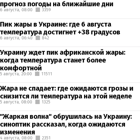
прогноз погоды на ближайшие дни
6 августа,
08:00
3359
Пик жары в Украине: где 6 августа
температура достигнет +38 градусов
6 августа,
06:40
842
Украину ждет пик африканской жары:
когда температура станет более
комфортной
5 августа,
20:00
11511
Жара не спадает: где ожидаются грозы и
снизится ли температура на этой неделе
5 августа,
08:00
1325
"Жаркая волна" обрушилась на Украину:
синоптик рассказал, когда ожидаются
изменения
4 августа,
08:00
2351