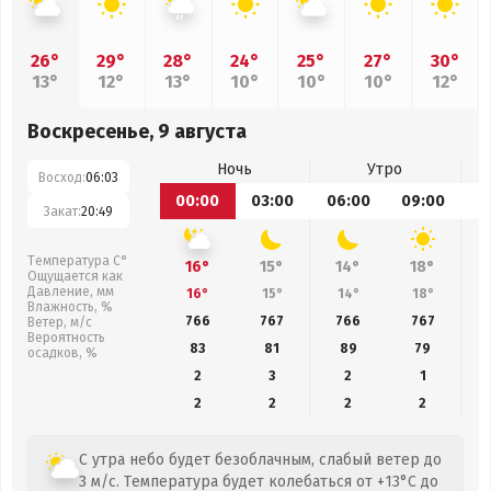
26°
29°
28°
24°
25°
27°
30°
13°
12°
13°
10°
10°
10°
12°
Воскресенье, 9 августа
Ночь
Утро
Восход:
06:03
00:00
03:00
06:00
09:00
1
Закат:
20:49
Температура С°
16°
15°
14°
18°
Ощущается как
Давление, мм
16°
15°
14°
18°
Влажность, %
766
767
766
767
Ветер, м/с
Вероятность
83
81
89
79
осадков, %
2
3
2
1
2
2
2
2
С утра небо будет безоблачным, слабый ветер до
3 м/с. Температура будет колебаться от +13°C до