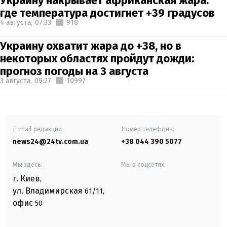
Украину накрывает африканская жара:
где температура достигнет +39 градусов
4 августа,
07:33
918
Украину охватит жара до +38, но в
некоторых областях пройдут дожди:
прогноз погоды на 3 августа
3 августа,
09:27
10997
E-mail редакции
Номер телефона:
news24@24tv.com.ua
+38 044 390 5077
Мы здесь:
Мы в соцсетях:
г. Киев
,
ул. Владимирская
61/11,
офис
50