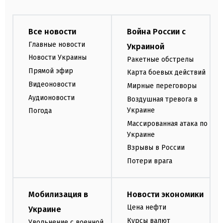
Все новости
Война России с
Главные новости
Украиной
Новости Украины
Ракетные обстрелы
Прямой эфир
Карта боевых действий
Видеоновости
Мирные переговоры
Аудионовости
Воздушная тревога в
Украине
Погода
Массированная атака по
Украине
Взрывы в России
Потери врага
Мобилизация в
Новости экономики
Цена нефти
Украине
Курсы валют
Увольнение с военной