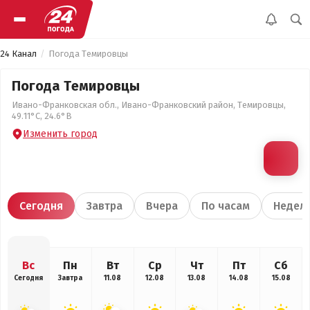
24 Канал
Погода Темировцы
Погода Темировцы
Ивано-Франковская обл., Ивано-Франковский район, Темировцы,
49.11°С, 24.6°В
Изменить город
Сегодня
Завтра
Вчера
По часам
Недел
Вс
Пн
Вт
Ср
Чт
Пт
Сб
Сегодня
Завтра
11.08
12.08
13.08
14.08
15.08