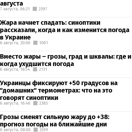
августа
7 августа,
06:21
2397
Жара начнет спадать: синоптики
рассказали, когда и как изменится погода
в Украине
6 августа,
20:00
1061
Вместо жары – грозы, град и шквалы: где и
когда ухудшится погода
6 августа,
18:54
2131
Украинцы фиксируют +50 градусов на
"домашних" термометрах: что на это
говорят синоптики
6 августа,
16:46
2383
Грозы сменят сильную жару до +38:
прогноз погоды на ближайшие дни
6 августа,
08:00
3359