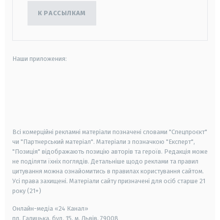
К РАССЫЛКАМ
Наши приложения:
android
apple
smart tv
samsung smart tv
Всі комерційні рекламні матеріали позначені словами "Спецпроєкт"
чи "Партнерський матеріал". Матеріали з позначкою "Експерт",
"Позиція" відображають позицію авторів та героїв. Редакція може
не поділяти їхніх поглядів. Детальніше щодо реклами та правил
цитування можна ознайомитись в правилах користування сайтом.
Усі права захищені.
Матеріали сайту призначені для осіб старше
21
року (21+)
Онлайн-медіа «24 Канал»
пл. Галицька, буд. 15, м. Львів, 79008