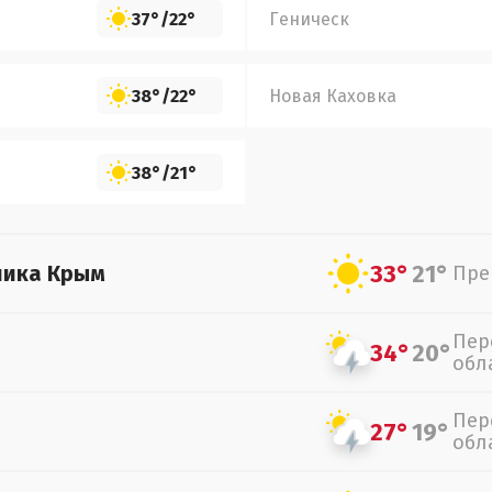
37°
/
22°
Геническ
38°
/
22°
Новая Каховка
38°
/
21°
33°
21°
лика Крым
Пре
Пер
34°
20°
обл
Пер
27°
19°
обл