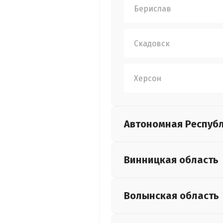
Берислав
Скадовск
Херсон
Автономная Респуб
Винницкая
область
Волынская
область