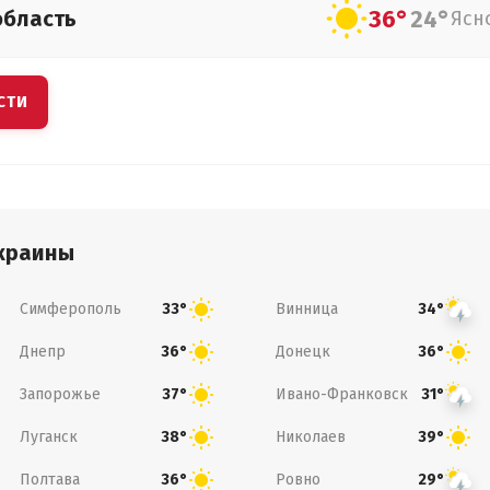
36°
24°
область
Ясн
СТИ
краины
Симферополь
Винница
33°
34°
Днепр
Донецк
36°
36°
Запорожье
Ивано-Франковск
37°
31°
Луганск
Николаев
38°
39°
Полтава
Ровно
36°
29°