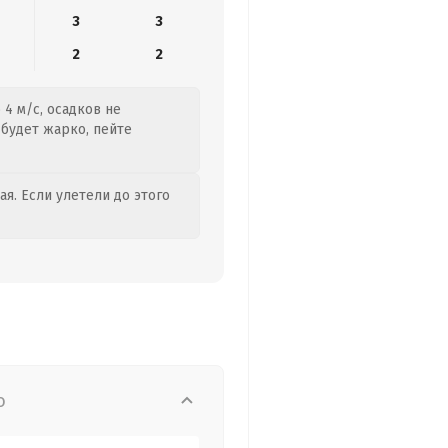
3
3
2
2
 4 м/с, осадков не
 будет жарко, пейте
я. Если улетели до этого
о