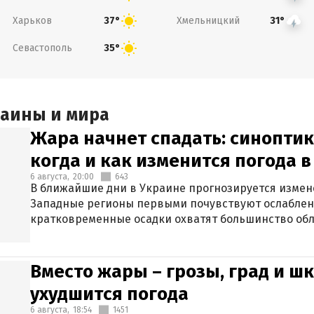
Харьков
Хмельницкий
37°
31°
Севастополь
35°
раины и мира
Жара начнет спадать: синоптик
когда и как изменится погода 
6 августа,
20:00
643
В ближайшие дни в Украине прогнозируется измен
Западные регионы первыми почувствуют ослаблен
кратковременные осадки охватят большинство обл
Вместо жары – грозы, град и шк
ухудшится погода
6 августа,
18:54
1451