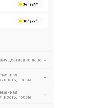
34°
/
24°
38°
/
22°
имущественно ясно
еменная
ачность, грозы
еменная
ачность, грозы