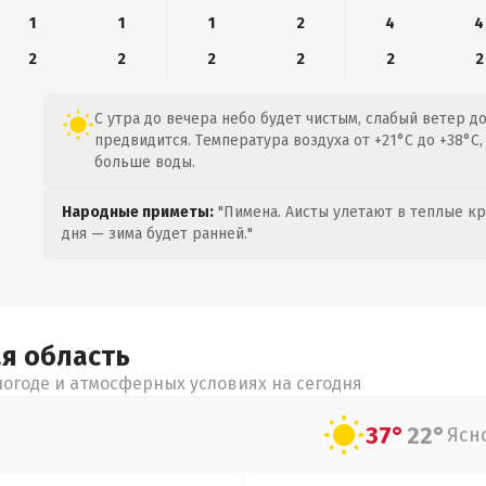
1
1
1
2
4
4
2
2
2
2
2
2
С утра до вечера небо будет чистым, слабый ветер до
предвидится. Температура воздуха от +21°C до +38°C,
больше воды.
Народные приметы:
"Пимена. Аисты улетают в теплые кра
дня — зима будет ранней."
ая
область
огоде и атмосферных условиях на сегодня
37°
22°
Ясн