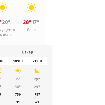
°
20°
28°
17°
муществ
Ясно
о ясно
Вечер
00
18:00
21:00
°
35°
29°
°
36°
29°
7
756
757
8
31
43