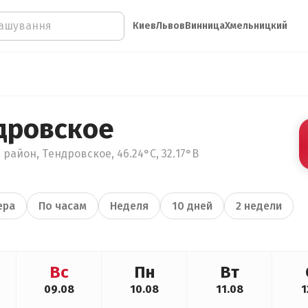
Киев
Львов
Винница
Хмельницкий
дровское
 район, Тендровское, 46.24°С, 32.17°В
ера
По часам
Неделя
10 дней
2 недели
Вс
Пн
Вт
09.08
10.08
11.08
1