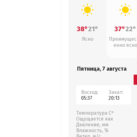
38°
21°
37°
22°
Ясно
Преимущес
енно ясн
Пятница, 7 августа
Восход:
Закат:
05:37
20:13
Температура С°
Ощущается как
Давление, мм
Влажность, %
Ветер, м/с