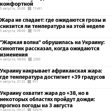
комфортной
5 августа,
20:00
11481
Жара не спадает: где ожидаются грозы и
снизится ли температура на этой неделе
5 августа,
08:00
1319
"Жаркая волна" обрушилась на Украину:
синоптик рассказал, когда ожидаются
изменения
4 августа,
08:00
2350
Украину накрывает африканская жара:
где температура достигнет +39 градусов
4 августа,
07:33
911
Украину охватит жара до +38, но в
некоторых областях пройдут дожди:
прогноз погоды на 3 августа
3 августа,
09:27
10979