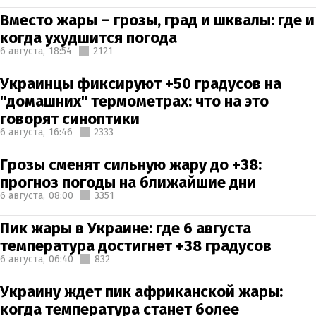
Вместо жары – грозы, град и шквалы: где и
когда ухудшится погода
6 августа,
18:54
2121
Украинцы фиксируют +50 градусов на
"домашних" термометрах: что на это
говорят синоптики
6 августа,
16:46
2333
Грозы сменят сильную жару до +38:
прогноз погоды на ближайшие дни
6 августа,
08:00
3351
Пик жары в Украине: где 6 августа
температура достигнет +38 градусов
6 августа,
06:40
832
Украину ждет пик африканской жары:
когда температура станет более