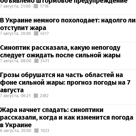
объявлено штормовое предупреждение
7 августа,
21:00
1718
В Украине немного похолодает: надолго ли
отступит жара
7 августа,
20:00
4517
Синоптик рассказала, какую непогоду
следует ожидать после сильной жары
7 августа,
08:00
2431
Грозы обрушатся на часть областей на
фоне сильной жары: прогноз погоды на 7
августа
7 августа,
06:21
2382
Жара начнет спадать: синоптики
рассказали, когда и как изменится погода
в Украине
6 августа,
20:00
1023