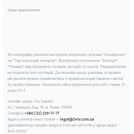
Наши приложения:
android
apple
smart tv
samsung smart tv
Всі комерційні рекламні матеріали позначені словами "Спецпроєкт"
чи "Партнерський матеріал". Матеріали з позначкою "Експерт",
"Позиція" відображають позицію авторів та героїв. Редакція може
не поділяти їхніх поглядів. Детальніше щодо реклами та правил
цитування можна ознайомитись в правилах користування сайтом.
Усі права захищені.
Матеріали сайту призначені для осіб старше
21
року (21+)
Онлайн-медіа «24 Канал»
пл. Галицька, буд. 15, м. Львів, 79008
Телефон
+380 (32) 229-77-77
Адреса електронної пошти —
legal@24tv.com.ua
Ідентифікатор онлайн-медіа в Реєстрі суб'єктів у сфері медіа —
R40-06057