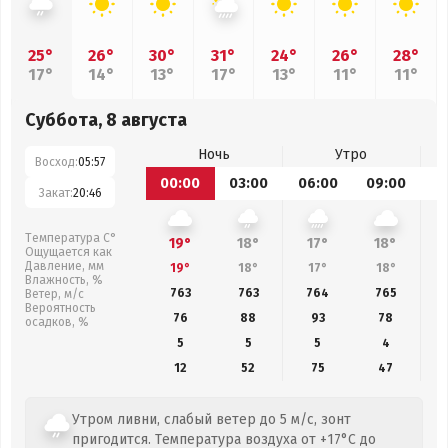
25°
26°
30°
31°
24°
26°
28°
17°
14°
13°
17°
13°
11°
11°
Суббота, 8 августа
Ночь
Утро
Восход:
05:57
00:00
03:00
06:00
09:00
1
Закат:
20:46
Температура С°
19°
18°
17°
18°
Ощущается как
Давление, мм
19°
18°
17°
18°
Влажность, %
763
763
764
765
Ветер, м/с
Вероятность
76
88
93
78
осадков, %
5
5
5
4
12
52
75
47
Утром ливни, слабый ветер до 5 м/с, зонт
пригодится. Температура воздуха от +17°C до