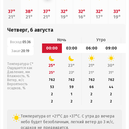
37°
38°
37°
32°
32°
32°
33°
21°
21°
21°
19°
16°
17°
19°
Четверг, 6 августа
Ночь
Утро
Восход:
05:36
00:00
03:00
06:00
09:00
1
Закат:
20:19
Температура С°
25°
23°
21°
30°
Ощущается как
Давление, мм
25°
23°
21°
31°
Влажность, %
762
762
762
762
Ветер, м/с
Вероятность
53
59
66
44
осадков, %
2
1
2
2
2
2
2
2
Температура от +21°C до +37°C. С утра до вечера
небо будет безоблачным, легкий ветер до 3 м/с,
осадков не предвидится.