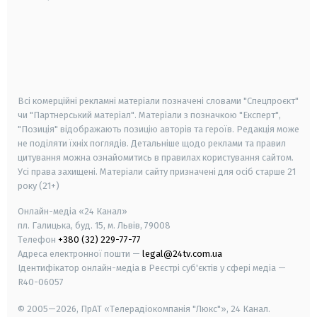
android
apple
smart tv
samsung smart tv
Всі комерційні рекламні матеріали позначені словами "Спецпроєкт"
чи "Партнерський матеріал". Матеріали з позначкою "Експерт",
"Позиція" відображають позицію авторів та героїв. Редакція може
не поділяти їхніх поглядів. Детальніше щодо реклами та правил
цитування можна ознайомитись в правилах користування сайтом.
Усі права захищені.
Матеріали сайту призначені для осіб старше
21
року (21+)
Онлайн-медіа «24 Канал»
пл. Галицька, буд. 15, м. Львів, 79008
Телефон
+380 (32) 229-77-77
Адреса електронної пошти —
legal@24tv.com.ua
Ідентифікатор онлайн-медіа в Реєстрі суб'єктів у сфері медіа —
R40-06057
© 2005—2026,
ПрАТ «Телерадіокомпанія "Люкс"», 24 Канал.