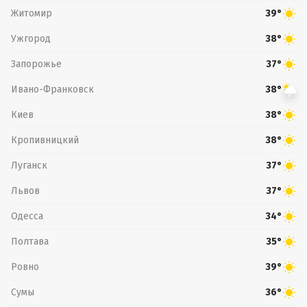
Житомир
39°
Ужгород
38°
Запорожье
37°
Ивано-Франковск
38°
Киев
38°
Кропивницкий
38°
Луганск
37°
Львов
37°
Одесса
34°
Полтава
35°
Ровно
39°
Сумы
36°