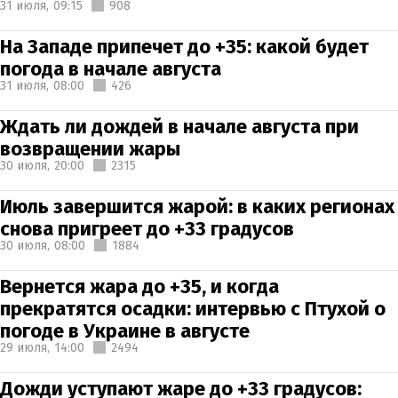
31 июля,
09:15
908
На Западе припечет до +35: какой будет
погода в начале августа
31 июля,
08:00
426
Ждать ли дождей в начале августа при
возвращении жары
30 июля,
20:00
2315
Июль завершится жарой: в каких регионах
снова пригреет до +33 градусов
30 июля,
08:00
1884
Вернется жара до +35, и когда
прекратятся осадки: интервью с Птухой о
погоде в Украине в августе
29 июля,
14:00
2494
Дожди уступают жаре до +33 градусов: