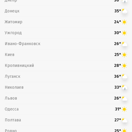
Днепр
30°
Донецк
35°
Житомир
24°
Ужгород
30°
Ивано-Франковск
26°
Киев
25°
Кропивницкий
28°
Луганск
36°
Николаев
33°
Львов
26°
Одесса
31°
Полтава
27°
Ровно
25°