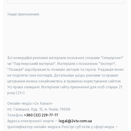
Наши приложения:
android
apple
smart tv
samsung smart tv
Всі комерційні рекламні матеріали позначені словами "Спецпроєкт"
чи "Партнерський матеріал". Матеріали з позначкою "Експерт",
"Позиція" відображають позицію авторів та героїв. Редакція може
не поділяти їхніх поглядів. Детальніше щодо реклами та правил
цитування можна ознайомитись в правилах користування сайтом.
Усі права захищені.
Матеріали сайту призначені для осіб старше
21
року (21+)
Онлайн-медіа «24 Канал»
пл. Галицька, буд. 15, м. Львів, 79008
Телефон
+380 (32) 229-77-77
Адреса електронної пошти —
legal@24tv.com.ua
Ідентифікатор онлайн-медіа в Реєстрі суб'єктів у сфері медіа —