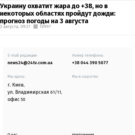
Украину охватит жара до +38, но в
некоторых областях пройдут дожди:
прогноз погоды на 3 августа
3 августа,
09:27
10997
E-mail редакции
Номер телефона:
news24@24tv.com.ua
+38 044 390 5077
Мы здесь:
Мы в соцсетях:
г. Киев
,
ул. Владимирская
61/11,
офис
50
О нас
приложения