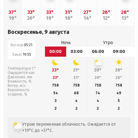
37°
33°
33°
31°
27°
26°
28°
19°
20°
19°
18°
14°
12°
13°
Воскресенье, 9 августа
Ночь
Утро
Восход:
05:21
00:00
03:00
06:00
09:00
1
Закат:
19:55
Температура С°
23°
21°
20°
28°
Ощущается как
Давление, мм
23°
21°
20°
28°
Влажность, %
758
758
758
758
Ветер, м/с
Вероятность
54
68
74
49
осадков, %
3
4
4
5
2
2
2
2
Утром переменная облачность. Ожидается от
+19°C до +37°C.