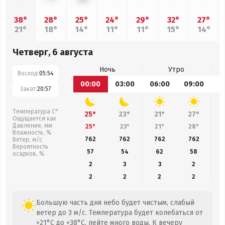
38°
28°
25°
24°
29°
32°
27°
21°
18°
14°
11°
11°
15°
14°
Четверг, 6 августа
Ночь
Утро
Восход:
05:54
00:00
03:00
06:00
09:00
1
Закат:
20:57
Температура С°
25°
23°
21°
27°
Ощущается как
Давление, мм
25°
23°
21°
28°
Влажность, %
762
762
762
762
Ветер, м/с
Вероятность
57
54
62
58
осадков, %
2
3
3
2
2
2
2
2
Большую часть дня небо будет чистым, слабый
ветер до 3 м/с. Температура будет колебаться от
+21°C до +38°C, пейте много воды. К вечеру