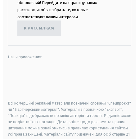
обновлений! Перейдите на страницу наших
рассылок, чтобы выбрать те, которые
соответствуют вашим интересам.
К РАССЫЛКАМ
Наши приложения:
android
apple
smart tv
samsung smart tv
Всі комерційні рекламні матеріали позначені словами "Спецпроєкт"
чи "Партнерський матеріал". Матеріали з позначкою "Експерт",
"Позиція" відображають позицію авторів та героїв. Редакція може
не поділяти їхніх поглядів. Детальніше щодо реклами та правил
цитування можна ознайомитись в правилах користування сайтом.
Усі права захищені.
Матеріали сайту призначені для осіб старше
21