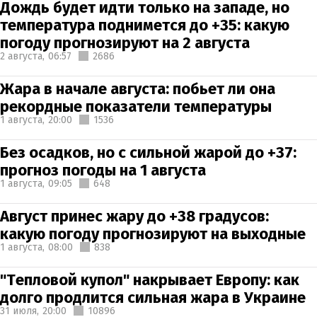
Дождь будет идти только на западе, но
температура поднимется до +35: какую
погоду прогнозируют на 2 августа
2 августа,
06:57
2686
Жара в начале августа: побьет ли она
рекордные показатели температуры
1 августа,
20:00
1536
Без осадков, но с сильной жарой до +37:
прогноз погоды на 1 августа
1 августа,
09:05
648
Август принес жару до +38 градусов:
какую погоду прогнозируют на выходные
1 августа,
08:00
838
"Тепловой купол" накрывает Европу: как
долго продлится сильная жара в Украине
31 июля,
20:00
10896