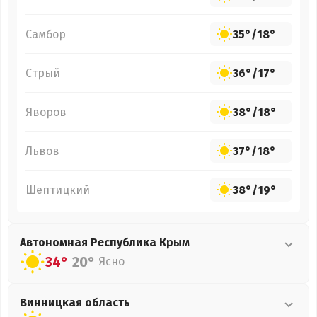
Самбор
35°
/
18°
Стрый
36°
/
17°
Яворов
38°
/
18°
Львов
37°
/
18°
Шептицкий
38°
/
19°
Автономная Республика Крым
34°
20°
Ясно
Винницкая
область