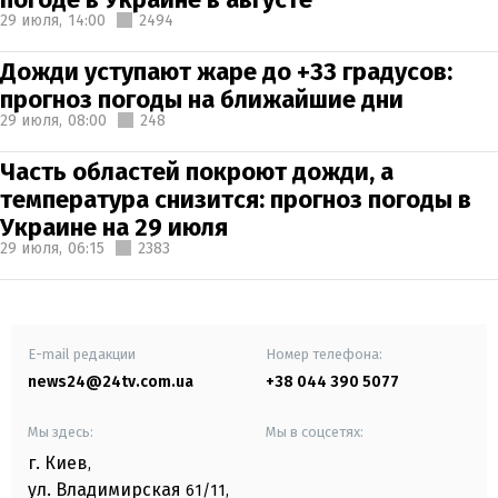
29 июля,
14:00
2494
Дожди уступают жаре до +33 градусов:
прогноз погоды на ближайшие дни
29 июля,
08:00
248
Часть областей покроют дожди, а
температура снизится: прогноз погоды в
Украине на 29 июля
29 июля,
06:15
2383
E-mail редакции
Номер телефона:
news24@24tv.com.ua
+38 044 390 5077
Мы здесь:
Мы в соцсетях:
г. Киев
,
ул. Владимирская
61/11,