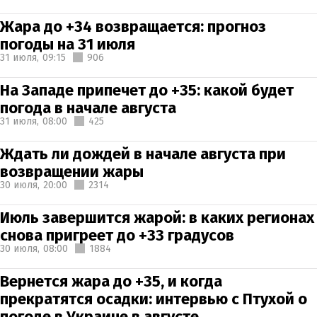
Жара до +34 возвращается: прогноз
погоды на 31 июля
31 июля,
09:15
906
На Западе припечет до +35: какой будет
погода в начале августа
31 июля,
08:00
425
Ждать ли дождей в начале августа при
возвращении жары
30 июля,
20:00
2314
Июль завершится жарой: в каких регионах
снова пригреет до +33 градусов
30 июля,
08:00
1884
Вернется жара до +35, и когда
прекратятся осадки: интервью с Птухой о
погоде в Украине в августе