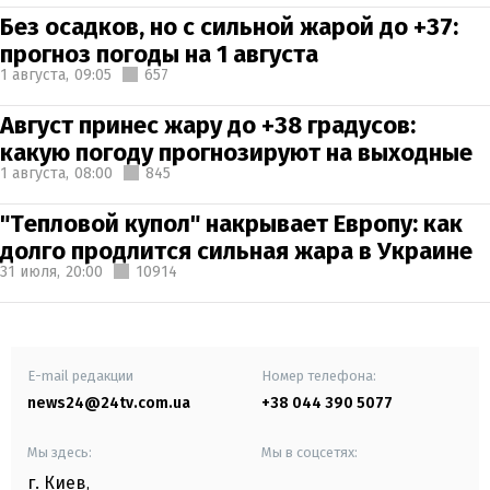
Без осадков, но с сильной жарой до +37:
прогноз погоды на 1 августа
1 августа,
09:05
657
Август принес жару до +38 градусов:
какую погоду прогнозируют на выходные
1 августа,
08:00
845
"Тепловой купол" накрывает Европу: как
долго продлится сильная жара в Украине
31 июля,
20:00
10914
E-mail редакции
Номер телефона:
news24@24tv.com.ua
+38 044 390 5077
Мы здесь:
Мы в соцсетях:
г. Киев
,