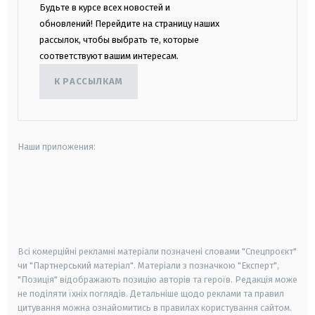
Будьте в курсе всех новостей и
обновлений! Перейдите на страницу наших
рассылок, чтобы выбрать те, которые
соответствуют вашим интересам.
К РАССЫЛКАМ
Наши приложения:
android
apple
smart tv
samsung smart tv
Всі комерційні рекламні матеріали позначені словами "Спецпроєкт"
чи "Партнерський матеріал". Матеріали з позначкою "Експерт",
"Позиція" відображають позицію авторів та героїв. Редакція може
не поділяти їхніх поглядів. Детальніше щодо реклами та правил
цитування можна ознайомитись в правилах користування сайтом.