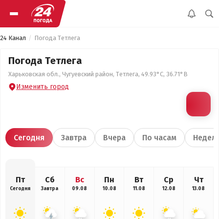
24 Канал
Погода Тетлега
Погода Тетлега
Харьковская обл., Чугуевский район, Тетлега, 49.93°С, 36.71°В
Изменить город
Сегодня
Завтра
Вчера
По часам
Недел
Пт
Сб
Вс
Пн
Вт
Ср
Чт
Сегодня
Завтра
09.08
10.08
11.08
12.08
13.08