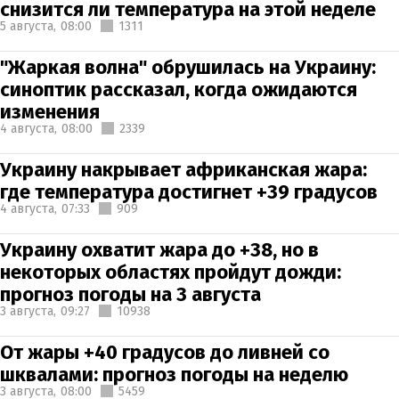
снизится ли температура на этой неделе
5 августа,
08:00
1311
"Жаркая волна" обрушилась на Украину:
синоптик рассказал, когда ожидаются
изменения
4 августа,
08:00
2339
Украину накрывает африканская жара:
где температура достигнет +39 градусов
4 августа,
07:33
909
Украину охватит жара до +38, но в
некоторых областях пройдут дожди:
прогноз погоды на 3 августа
3 августа,
09:27
10938
От жары +40 градусов до ливней со
шквалами: прогноз погоды на неделю
3 августа,
08:00
5459