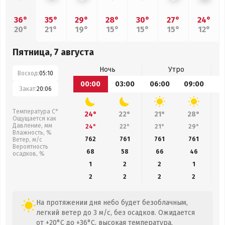
36°
35°
29°
28°
30°
27°
24°
20°
21°
19°
15°
15°
15°
12°
Пятница, 7 августа
Ночь
Утро
Восход:
05:10
00:00
03:00
06:00
09:00
1
Закат:
20:06
Температура С°
24°
22°
21°
28°
Ощущается как
Давление, мм
24°
22°
21°
29°
Влажность, %
762
761
761
761
Ветер, м/с
Вероятность
68
58
66
46
осадков, %
1
2
2
1
2
2
2
2
На протяжении дня небо будет безоблачным,
легкий ветер до 3 м/с, без осадков. Ожидается
от +20°C до +36°C, высокая температура,