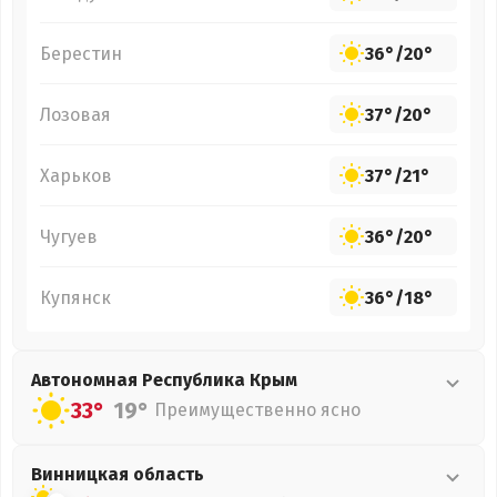
Берестин
36°
/
20°
Лозовая
37°
/
20°
Харьков
37°
/
21°
Чугуев
36°
/
20°
Купянск
36°
/
18°
Автономная Республика Крым
33°
19°
Преимущественно ясно
Винницкая
область