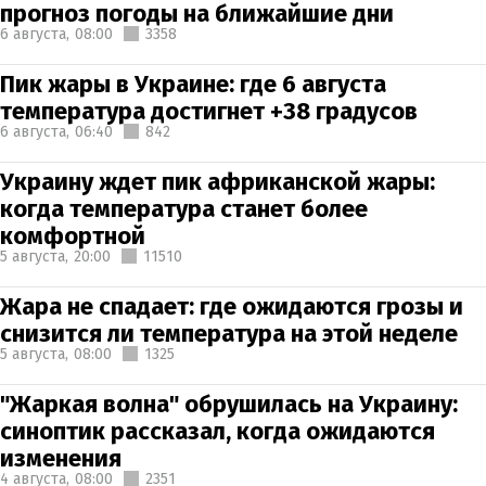
прогноз погоды на ближайшие дни
6 августа,
08:00
3358
Пик жары в Украине: где 6 августа
температура достигнет +38 градусов
6 августа,
06:40
842
Украину ждет пик африканской жары:
когда температура станет более
комфортной
5 августа,
20:00
11510
Жара не спадает: где ожидаются грозы и
снизится ли температура на этой неделе
5 августа,
08:00
1325
"Жаркая волна" обрушилась на Украину:
синоптик рассказал, когда ожидаются
изменения
4 августа,
08:00
2351