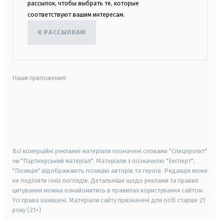
рассылок, чтобы выбрать те, которые
соответствуют вашим интересам.
К РАССЫЛКАМ
Наши приложения:
android
apple
smart tv
samsung smart tv
Всі комерційні рекламні матеріали позначені словами "Спецпроєкт"
чи "Партнерський матеріал". Матеріали з позначкою "Експерт",
"Позиція" відображають позицію авторів та героїв. Редакція може
не поділяти їхніх поглядів. Детальніше щодо реклами та правил
цитування можна ознайомитись в правилах користування сайтом.
Усі права захищені.
Матеріали сайту призначені для осіб старше
21
року (21+)