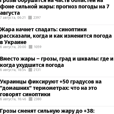
Грозы обрушатся на часть областей на
фоне сильной жары: прогноз погоды на 7
августа
7 августа,
06:21
2397
Жара начнет спадать: синоптики
рассказали, когда и как изменится погода
в Украине
6 августа,
20:00
1059
Вместо жары – грозы, град и шквалы: где и
когда ухудшится погода
6 августа,
18:54
2131
Украинцы фиксируют +50 градусов на
"домашних" термометрах: что на это
говорят синоптики
6 августа,
16:46
2380
Грозы сменят сильную жару до +38: