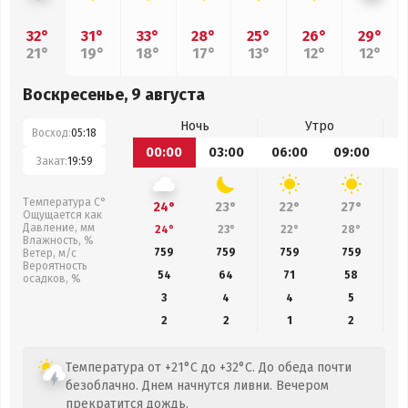
32°
31°
33°
28°
25°
26°
29°
21°
19°
18°
17°
13°
12°
12°
Воскресенье, 9 августа
Ночь
Утро
Восход:
05:18
00:00
03:00
06:00
09:00
1
Закат:
19:59
Температура С°
24°
23°
22°
27°
Ощущается как
Давление, мм
24°
23°
22°
28°
Влажность, %
759
759
759
759
Ветер, м/с
Вероятность
54
64
71
58
осадков, %
3
4
4
5
2
2
1
2
Температура от +21°C до +32°C. До обеда почти
безоблачно. Днем начнутся ливни. Вечером
прекратится дождь.