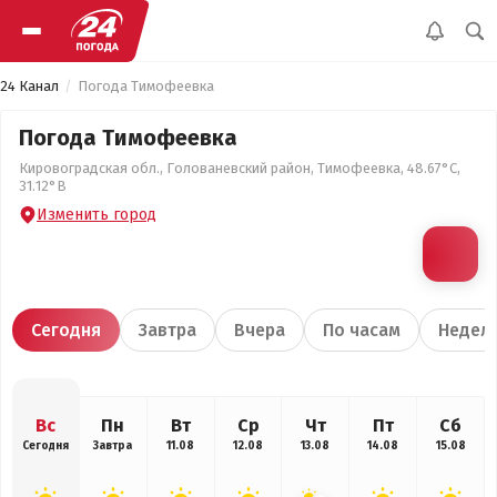
24 Канал
Погода Тимофеевка
Погода Тимофеевка
Кировоградская обл., Голованевский район, Тимофеевка, 48.67°С,
31.12°В
Изменить город
Сегодня
Завтра
Вчера
По часам
Недел
Вс
Пн
Вт
Ср
Чт
Пт
Сб
Сегодня
Завтра
11.08
12.08
13.08
14.08
15.08