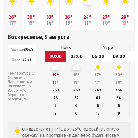
26°
30°
33°
26°
24°
27°
29°
17°
15°
14°
15°
11°
10°
13°
Воскресенье, 9 августа
Ночь
Утро
Восход:
05:40
00:00
03:00
06:00
09:00
1
Закат:
20:22
Температура С°
19°
18°
17°
20°
Ощущается как
Давление, мм
19°
18°
17°
20°
Влажность, %
763
763
763
764
Ветер, м/с
Вероятность
76
72
61
56
осадков, %
6
6
6
6
2
6
12
9
Ожидается от +17°C до +26°C, одевайте легкую
одежду. На протяжении дня небо будет чистым,