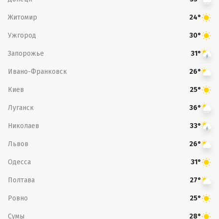
Житомир
24°
Ужгород
30°
Запорожье
31°
Ивано-Франковск
26°
Киев
25°
Луганск
36°
Николаев
33°
Львов
26°
Одесса
31°
Полтава
27°
Ровно
25°
Сумы
28°