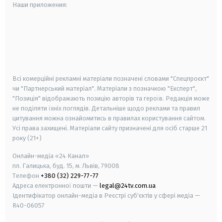
Наши приложения:
android
apple
smart tv
samsung smart tv
Всі комерційні рекламні матеріали позначені словами "Спецпроєкт"
чи "Партнерський матеріал". Матеріали з позначкою "Експерт",
"Позиція" відображають позицію авторів та героїв. Редакція може
не поділяти їхніх поглядів. Детальніше щодо реклами та правил
цитування можна ознайомитись в правилах користування сайтом.
Усі права захищені.
Матеріали сайту призначені для осіб старше
21
року (21+)
Онлайн-медіа «24 Канал»
пл. Галицька, буд. 15, м. Львів, 79008
Телефон
+380 (32) 229-77-77
Адреса електронної пошти —
legal@24tv.com.ua
Ідентифікатор онлайн-медіа в Реєстрі суб'єктів у сфері медіа —
R40-06057