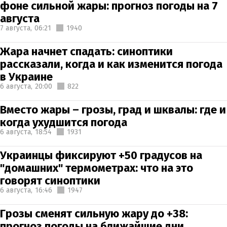
фоне сильной жары: прогноз погоды на 7
августа
7 августа,
06:21
1940
Жара начнет спадать: синоптики
рассказали, когда и как изменится погода
в Украине
6 августа,
20:00
822
Вместо жары – грозы, град и шквалы: где и
когда ухудшится погода
6 августа,
18:54
1931
Украинцы фиксируют +50 градусов на
"домашних" термометрах: что на это
говорят синоптики
6 августа,
16:46
1947
Грозы сменят сильную жару до +38:
прогноз погоды на ближайшие дни