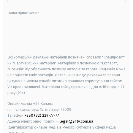
Наши приложения:
android
apple
smart tv
samsung smart tv
Всі комерційні рекламні матеріали позначені словами "Спецпроєкт"
чи "Партнерський матеріал". Матеріали з позначкою "Експерт",
"Позиція" відображають позицію авторів та героїв. Редакція може
не поділяти їхніх поглядів. Детальніше щодо реклами та правил
цитування можна ознайомитись в правилах користування сайтом.
Усі права захищені.
Матеріали сайту призначені для осіб старше
21
року (21+)
Онлайн-медіа «24 Канал»
пл. Галицька, буд. 15, м. Львів, 79008
Телефон
+380 (32) 229-77-77
Адреса електронної пошти —
legal@24tv.com.ua
Ідентифікатор онлайн-медіа в Реєстрі суб'єктів у сфері медіа —