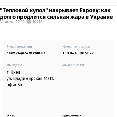
"Тепловой купол" накрывает Европу: как
долго продлится сильная жара в Украине
31 июля,
20:00
10912
E-mail редакции
Номер телефона:
news24@24tv.com.ua
+38 044 390 5077
Мы здесь:
Мы в соцсетях:
г. Киев
,
ул. Владимирская
61/11,
офис
50
О нас
приложения