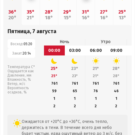
36°
35°
28°
29°
31°
27°
25°
20°
21°
18°
15°
16°
16°
13°
Пятница, 7 августа
Ночь
Утро
Восход:
05:20
00:00
03:00
06:00
09:00
1
Закат:
20:14
Температура С°
25°
23°
21°
28°
Ощущается как
Давление, мм
25°
23°
21°
28°
Влажность, %
761
761
761
761
Ветер, м/с
Вероятность
59
65
76
46
осадков, %
1
1
1
1
2
2
2
2
Ожидается от +20°C до +36°C, очень тепло,
держитесь в тени. В течение всего дня небо
будет чистым, едва ощутимый ветер до 3 м/с, без