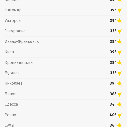
Житомир
39°
Ужгород
39°
Запорожье
37°
Ивано-Франковск
38°
Киев
39°
Кропивницкий
38°
Луганск
37°
Николаев
39°
Львов
38°
Одесса
34°
Ровно
40°
Сумы
36°