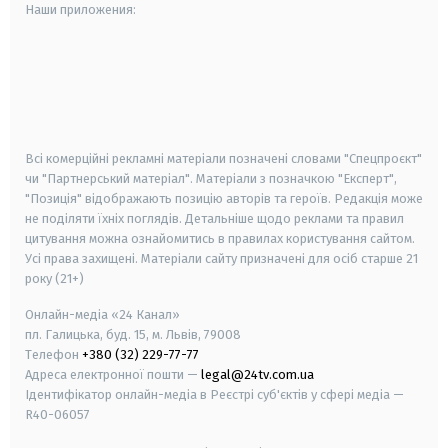
Наши приложения:
android
apple
smart tv
samsung smart tv
Всі комерційні рекламні матеріали позначені словами "Спецпроєкт"
чи "Партнерський матеріал". Матеріали з позначкою "Експерт",
"Позиція" відображають позицію авторів та героїв. Редакція може
не поділяти їхніх поглядів. Детальніше щодо реклами та правил
цитування можна ознайомитись в правилах користування сайтом.
Усі права захищені.
Матеріали сайту призначені для осіб старше
21
року (21+)
Онлайн-медіа «24 Канал»
пл. Галицька, буд. 15, м. Львів, 79008
Телефон
+380 (32) 229-77-77
Адреса електронної пошти —
legal@24tv.com.ua
Ідентифікатор онлайн-медіа в Реєстрі суб'єктів у сфері медіа —
R40-06057