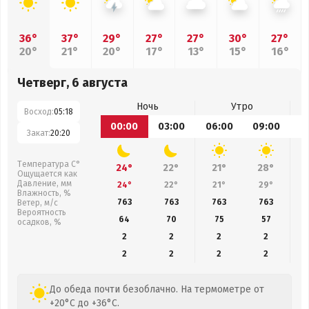
36°
37°
29°
27°
27°
30°
27°
20°
21°
20°
17°
13°
15°
16°
Четверг, 6 августа
Ночь
Утро
Восход:
05:18
00:00
03:00
06:00
09:00
1
Закат:
20:20
Температура С°
24°
22°
21°
28°
Ощущается как
Давление, мм
24°
22°
21°
29°
Влажность, %
763
763
763
763
Ветер, м/с
Вероятность
64
70
75
57
осадков, %
2
2
2
2
2
2
2
2
До обеда почти безоблачно. На термометре от
+20°C до +36°C.