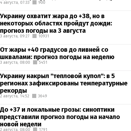
4 августа,
07:33
900
Украину охватит жара до +38, но в
некоторых областях пройдут дожди:
прогноз погоды на 3 августа
3 августа,
09:27
10931
От жары +40 градусов до ливней со
шквалами: прогноз погоды на неделю
3 августа,
08:00
5451
Украину накрыл "тепловой купол": в 5
регионах зафиксированы температурные
рекорды
2 августа,
14:52
3649
До +37 и локальные грозы: синоптики
представили прогноз погоды на начало
новой недели
2 августа,
08:00
1791