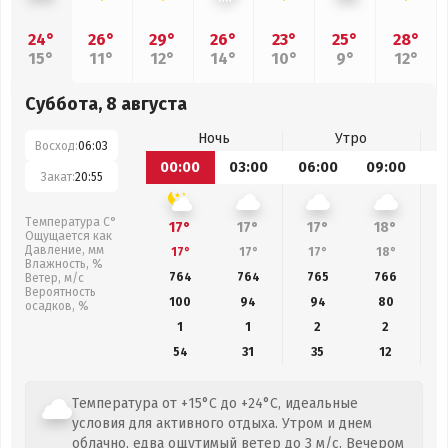
24°
26°
29°
26°
23°
25°
28°
15°
11°
12°
14°
10°
9°
12°
Суббота, 8 августа
Ночь
Утро
Восход:
06:03
00:00
03:00
06:00
09:00
1
Закат:
20:55
Температура С°
17°
17°
17°
18°
Ощущается как
Давление, мм
17°
17°
17°
18°
Влажность, %
764
764
765
766
Ветер, м/с
Вероятность
100
94
94
80
осадков, %
1
1
2
2
54
31
35
12
Температура от +15°C до +24°C, идеальные
условия для активного отдыха. Утром и днем
облачно, едва ощутимый ветер до 3 м/с. Вечером