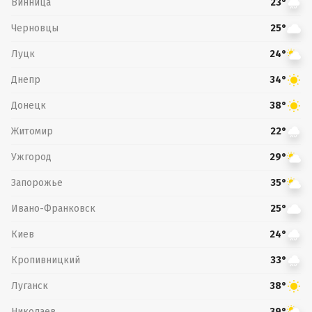
Винница
23°
Черновцы
25°
Луцк
24°
Днепр
34°
Донецк
38°
Житомир
22°
Ужгород
29°
Запорожье
35°
Ивано-Франковск
25°
Киев
24°
Кропивницкий
33°
Луганск
38°
Николаев
39°