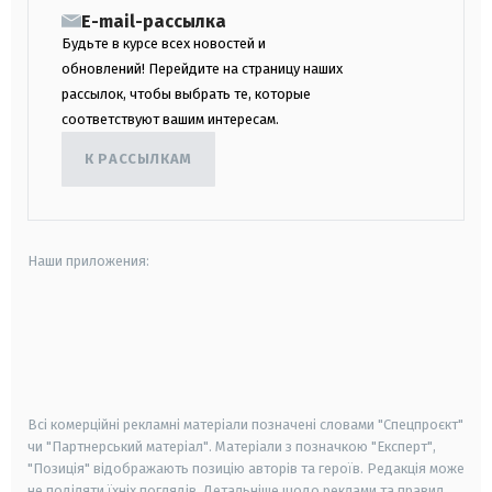
E-mail-рассылка
Будьте в курсе всех новостей и
обновлений! Перейдите на страницу наших
рассылок, чтобы выбрать те, которые
соответствуют вашим интересам.
К РАССЫЛКАМ
Наши приложения:
android
apple
smart tv
samsung smart tv
Всі комерційні рекламні матеріали позначені словами "Спецпроєкт"
чи "Партнерський матеріал". Матеріали з позначкою "Експерт",
"Позиція" відображають позицію авторів та героїв. Редакція може
не поділяти їхніх поглядів. Детальніше щодо реклами та правил