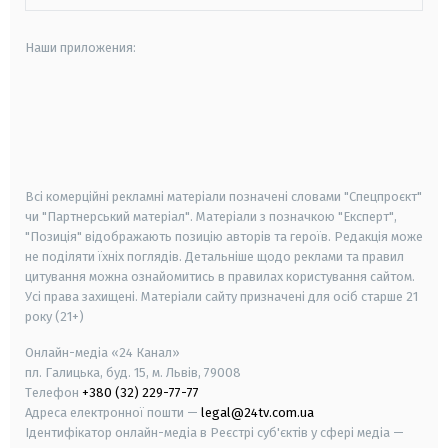
Наши приложения:
android
apple
smart tv
samsung smart tv
Всі комерційні рекламні матеріали позначені словами "Спецпроєкт"
чи "Партнерський матеріал". Матеріали з позначкою "Експерт",
"Позиція" відображають позицію авторів та героїв. Редакція може
не поділяти їхніх поглядів. Детальніше щодо реклами та правил
цитування можна ознайомитись в правилах користування сайтом.
Усі права захищені.
Матеріали сайту призначені для осіб старше
21
року (21+)
Онлайн-медіа «24 Канал»
пл. Галицька, буд. 15, м. Львів, 79008
Телефон
+380 (32) 229-77-77
Адреса електронної пошти —
legal@24tv.com.ua
Ідентифікатор онлайн-медіа в Реєстрі суб'єктів у сфері медіа —