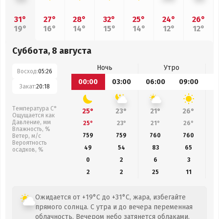
31°
27°
28°
32°
25°
24°
26°
19°
16°
14°
15°
14°
12°
12°
Суббота, 8 августа
Ночь
Утро
Восход:
05:26
00:00
03:00
06:00
09:00
1
Закат:
20:18
Температура С°
25°
23°
21°
26°
Ощущается как
Давление, мм
25°
23°
21°
26°
Влажность, %
759
759
760
760
Ветер, м/с
Вероятность
49
54
83
65
осадков, %
0
2
6
3
2
2
25
11
Ожидается от +19°C до +31°C, жара, избегайте
прямого солнца. С утра и до вечера переменная
облачность. Вечером небо затянется облаками.