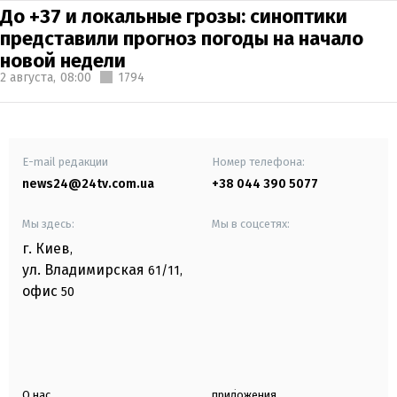
До +37 и локальные грозы: синоптики
представили прогноз погоды на начало
новой недели
2 августа,
08:00
1794
E-mail редакции
Номер телефона:
news24@24tv.com.ua
+38 044 390 5077
Мы здесь:
Мы в соцсетях:
г. Киев
,
ул. Владимирская
61/11,
офис
50
О нас
приложения