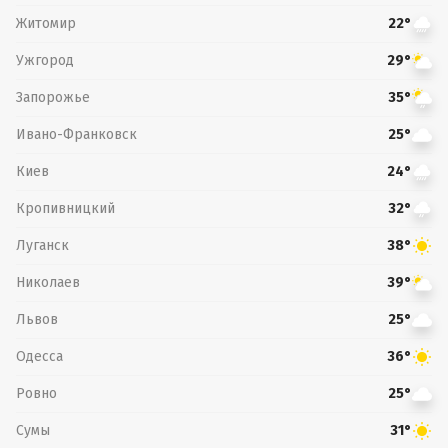
Житомир
22°
Ужгород
29°
Запорожье
35°
Ивано-Франковск
25°
Киев
24°
Кропивницкий
32°
Луганск
38°
Николаев
39°
Львов
25°
Одесса
36°
Ровно
25°
Сумы
31°